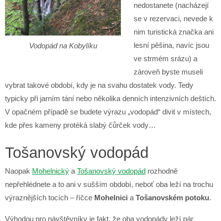
nedostanete (nacházejí
se v rezervaci, nevede k
nim turistická značka ani
lesní pěšina, navíc jsou
Vodopád na Kobylíku
ve strmém srázu) a
zároveň byste museli
vybrat takové období, kdy je na svahu dostatek vody. Tedy
typicky při jarním tání nebo několika denních intenzivních deštích.
V opačném případě se budete výrazu „vodopád“ divit v místech,
kde přes kameny protéká slabý čůrček vody…
Tošanovský vodopád
Naopak
Mohelnický
a
Tošanovský vodopád
rozhodně
nepřehlédnete a to ani v sušším období, neboť oba leží na trochu
výraznějších tocích – říčce
Mohelnici
a
Tošanovském potoku
.
Výhodou pro návštěvníky je fakt, že oba vodopády leží pár