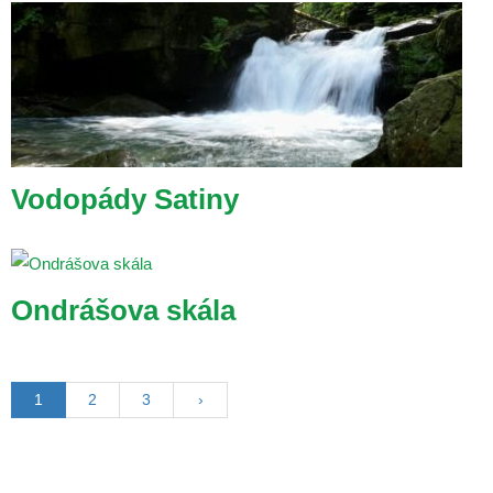
Vodopády Satiny
Ondrášova skála
1
2
3
›