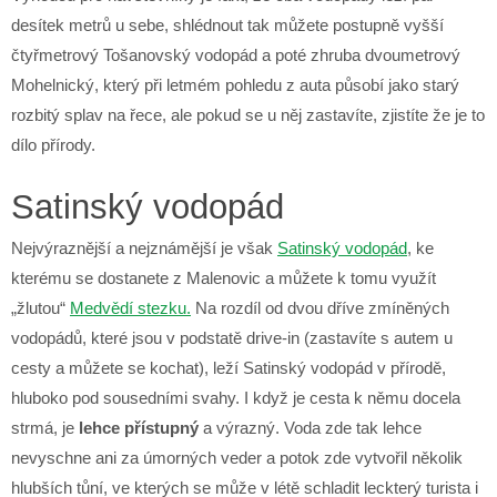
desítek metrů u sebe, shlédnout tak můžete postupně vyšší
čtyřmetrový Tošanovský vodopád a poté zhruba dvoumetrový
Mohelnický, který při letmém pohledu z auta působí jako starý
rozbitý splav na řece, ale pokud se u něj zastavíte, zjistíte že je to
dílo přírody.
Satinský vodopád
Nejvýraznější a nejznámější je však
Satinský vodopád
, ke
kterému se dostanete z Malenovic a můžete k tomu využít
„žlutou“
Medvědí stezku.
Na rozdíl od dvou dříve zmíněných
vodopádů, které jsou v podstatě drive-in (zastavíte s autem u
cesty a můžete se kochat), leží Satinský vodopád v přírodě,
hluboko pod sousedními svahy. I když je cesta k němu docela
strmá, je
lehce přístupný
a výrazný. Voda zde tak lehce
nevyschne ani za úmorných veder a potok zde vytvořil několik
hlubších tůní, ve kterých se může v létě schladit leckterý turista i