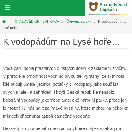
Přeskočit
na
obsah
Home
PO MEDVĚDÍCH TLAPKÁCH
Červená stezka
K vodopádům na
Lysé hoře…
K vodopádům na Lysé hoře…
Voda patří podle prastarých čínských učení k základním živlům.
V přírodě je přítomnost vodního prvku tak výrazný, že si mnozí
lidé budují umělá jezírka, potůčky či vodopády jako součást
svých skalek a zahrádek. I když Česká republika nenabízí
kolosální vodopády jako třeba americké národní parky, přece jen
je možné i u nás najít zajímavé bystřiny, které mohou na několika
místech připomínat aspoň částečně vodopád.
Beskydy zrovna nepatří mezi pohoří, které oplývá skalnatými