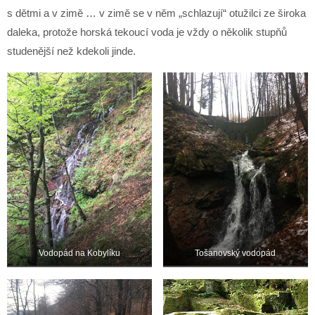
s dětmi a v zimě … v zimě se v něm „schlazují“ otužilci ze široka
daleka, protože horská tekoucí voda je vždy o několik stupňů
studenější než kdekoli jinde.
Vodopád na Kobylíku
Tošanovský vodopád