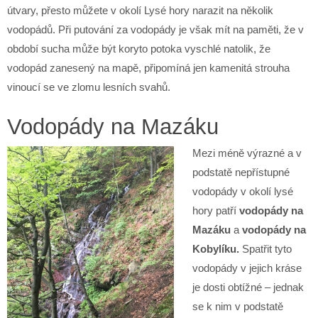
útvary, přesto můžete v okolí Lysé hory narazit na několik
vodopádů. Při putování za vodopády je však mít na paměti, že v
období sucha může být koryto potoka vyschlé natolik, že
vodopád zanesený na mapě, připomíná jen kamenitá strouha
vinoucí se ve zlomu lesních svahů.
Vodopády na Mazáku
Mezi méně výrazné a v
podstatě nepřístupné
vodopády v okolí lysé
hory patří
vodopády na
Mazáku
a
vodopády na
Kobylíku.
Spatřit tyto
vodopády v jejich kráse
je dosti obtížné – jednak
se k nim v podstatě