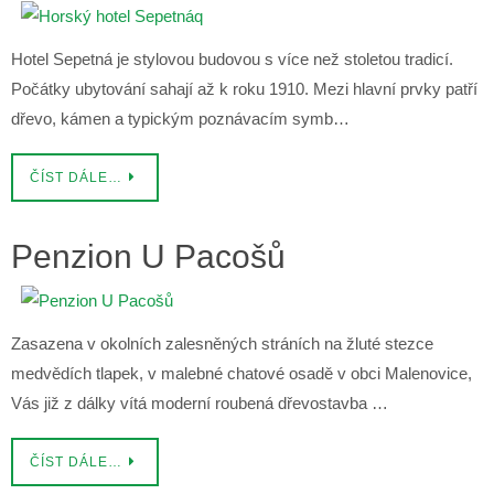
Hotel Sepetná je stylovou budovou s více než stoletou tradicí.
Počátky ubytování sahají až k roku 1910. Mezi hlavní prvky patří
dřevo, kámen a typickým poznávacím symb…
ČÍST DÁLE…
Penzion U Pacošů
Zasazena v okolních zalesněných stráních na žluté stezce
medvědích tlapek, v malebné chatové osadě v obci Malenovice,
Vás již z dálky vítá moderní roubená dřevostavba …
ČÍST DÁLE…