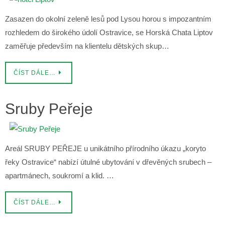
Zasazen do okolní zeleně lesů pod Lysou horou s impozantním
rozhledem do širokého údolí Ostravice, se Horská Chata Liptov
zaměřuje především na klientelu dětských skup…
ČÍST DÁLE…
Sruby Peřeje
Areál SRUBY PEŘEJE u unikátního přírodního úkazu „koryto
řeky Ostravice“ nabízí útulné ubytování v dřevěných srubech –
apartmánech, soukromí a klid. …
ČÍST DÁLE…