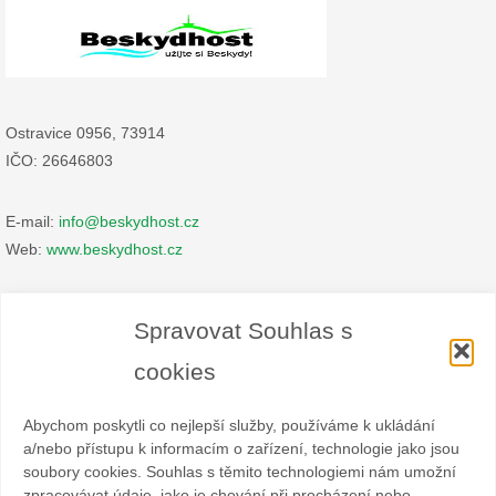
Ostravice 0956, 73914
IČO: 26646803
E-mail:
info@beskydhost.cz
Web:
www.beskydhost.cz
Zásady cookies
Spravovat Souhlas s
Prohlášení o ochraně osobních údajů
cookies
Abychom poskytli co nejlepší služby, používáme k ukládání
a/nebo přístupu k informacím o zařízení, technologie jako jsou
soubory cookies. Souhlas s těmito technologiemi nám umožní
zpracovávat údaje, jako je chování při procházení nebo