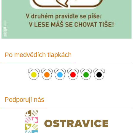
Po medvědích tlapkách
Podporují nás