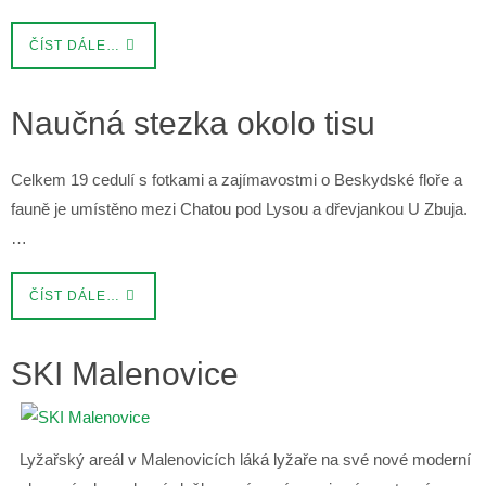
ČÍST DÁLE…
Naučná stezka okolo tisu
Celkem 19 cedulí s fotkami a zajímavostmi o Beskydské floře a
fauně je umístěno mezi Chatou pod Lysou a dřevjankou U Zbuja.
…
ČÍST DÁLE…
SKI Malenovice
Lyžařský areál v Malenovicích láká lyžaře na své nové moderní