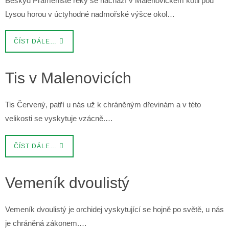
Beskyd Prameniště řeky se nachází v Malenovickém kotli pod
Lysou horou v úctyhodné nadmořské výšce okol…
ČÍST DÁLE…
Tis v Malenovicích
Tis Červený, patří u nás už k chráněným dřevinám a v této
velikosti se vyskytuje vzácně.…
ČÍST DÁLE…
Vemeník dvoulistý
Vemeník dvoulistý je orchidej vyskytující se hojně po světě, u nás
je chráněná zákonem.…