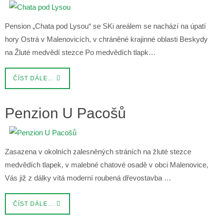
Pension „Chata pod Lysou“ se SKi areálem se nachází na úpatí
hory Ostrá v Malenovicích, v chráněné krajinné oblasti Beskydy
na Žluté medvědí stezce Po medvědích tlapk…
ČÍST DÁLE…
Penzion U Pacošů
Zasazena v okolních zalesněných stráních na žluté stezce
medvědích tlapek, v malebné chatové osadě v obci Malenovice,
Vás již z dálky vítá moderní roubená dřevostavba …
ČÍST DÁLE…