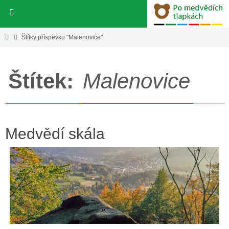
Přeskočit
na
obsah
Home
Štítky příspěvku "Malenovice"
Štítek:
Malenovice
Medvědí skála