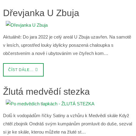
Dřevjanka U Zbuja
Aktuálně: Do jara 2022 je celý areál U Zbuja uzavřen. Na samotě
v lesích, uprostřed louky idylicky posazená chaloupka s
občerstvením a nově i ubytováním ve čtyřech kom…
ČÍST DÁLE…
Žlutá medvědí stezka
Dolů k vodopádům říčky Satiny a vzhůru k Medvědí skále Když
chtěl zbojník Ondráš svým kumpánům promluvit do duše, sezval
si je ke skále, kterou můžete na žluté st…