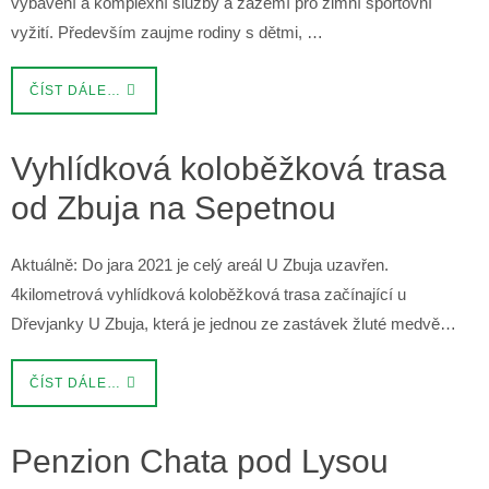
vybavení a komplexní služby a zázemí pro zimní sportovní
vyžití. Především zaujme rodiny s dětmi, …
ČÍST DÁLE…
Vyhlídková koloběžková trasa
od Zbuja na Sepetnou
Aktuálně: Do jara 2021 je celý areál U Zbuja uzavřen.
4kilometrová vyhlídková koloběžková trasa začínající u
Dřevjanky U Zbuja, která je jednou ze zastávek žluté medvě…
ČÍST DÁLE…
Penzion Chata pod Lysou