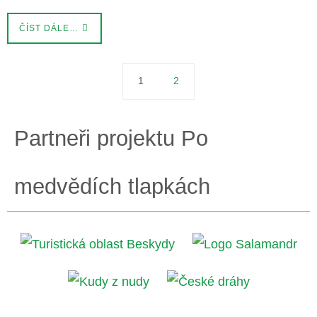
ČÍST DÁLE…
1
2
Partneři projektu Po
medvědích tlapkách