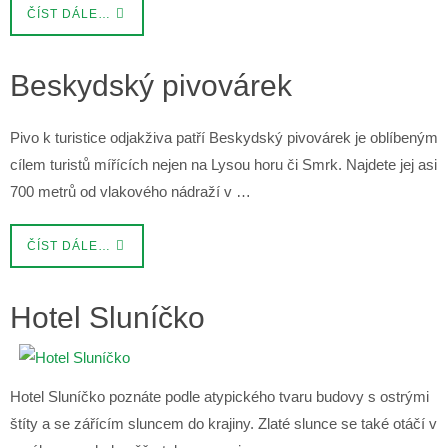
ČÍST DÁLE…
Beskydský pivovárek
Pivo k turistice odjakživa patří Beskydský pivovárek je oblíbeným
cílem turistů mířících nejen na Lysou horu či Smrk. Najdete jej asi
700 metrů od vlakového nádraží v …
ČÍST DÁLE…
Hotel Sluníčko
Hotel Sluníčko poznáte podle atypického tvaru budovy s ostrými
štíty a se zářícím sluncem do krajiny. Zlaté slunce se také otáčí v