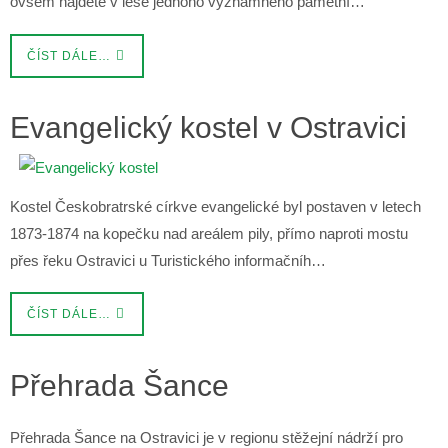
ovšem najdete v lese jednoho významného pamětní…
ČÍST DÁLE…
Evangelický kostel v Ostravici
Kostel Českobratrské církve evangelické byl postaven v letech
1873-1874 na kopečku nad areálem pily, přímo naproti mostu
přes řeku Ostravici u Turistického informačníh…
ČÍST DÁLE…
Přehrada Šance
Přehrada Šance na Ostravici je v regionu stěžejní nádrží pro