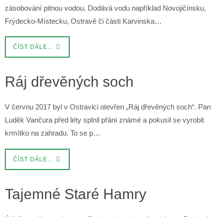
zásobování pitnou vodou. Dodává vodu například Novojičínsku,
Frýdecko-Místecku, Ostravě či části Karvinska…
ČÍST DÁLE…
Ráj dřevěných soch
V červnu 2017 byl v Ostravici otevřen „Ráj dřevěných soch“. Pan
Luděk Vančura před léty splnil přání známé a pokusil se vyrobit
krmítko na zahradu. To se p…
ČÍST DÁLE…
Tajemné Staré Hamry