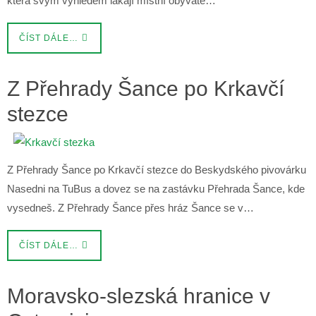
která svým výhledem lákají místní obyvate…
ČÍST DÁLE…
Z Přehrady Šance po Krkavčí
stezce
Z Přehrady Šance po Krkavčí stezce do Beskydského pivovárku
Nasedni na TuBus a dovez se na zastávku Přehrada Šance, kde
vysedneš. Z Přehrady Šance přes hráz Šance se v…
ČÍST DÁLE…
Moravsko-slezská hranice v