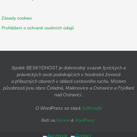
Zásady cookies
Prohlášení o ochraně osobních údajů
Spolek BESKYDHOST je dobrovolný svazek fyzických a
právnických osob podnikajících v hostinské živnosti
a příbuzných oborech v oblasti cestovního ruchu. Místem
působnosti jsou obce Čeladná, Malenovice a Ostravice a Frýdlant
nad Ostravicí.
O WordPress se stará
Softmedia
Beží na
Nirvana
&
WordPress.