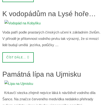
K vodopádům na Lysé hoře…
Voda patří podle prastarých čínských učení k základním živlům.
V přírodě je přítomnost vodního prvku tak výrazný, že si mnozí
lidé budují umělá jezírka, potůčky …
ČÍST DÁLE…
Památná lípa na Ujmisku
Krkavčí stezka zřejmě nejvíce láká k návštěvě vodního díla
Šance. Na značce červeného medvídka nedaleko přehrady