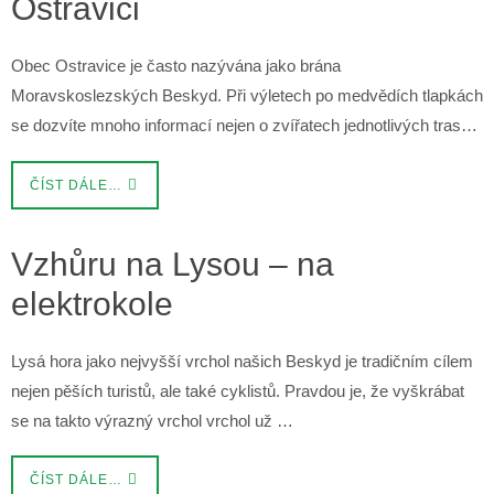
Ostravici
Obec Ostravice je často nazývána jako brána
Moravskoslezských Beskyd. Při výletech po medvědích tlapkách
se dozvíte mnoho informací nejen o zvířatech jednotlivých tras…
ČÍST DÁLE…
Vzhůru na Lysou – na
elektrokole
Lysá hora jako nejvyšší vrchol našich Beskyd je tradičním cílem
nejen pěších turistů, ale také cyklistů. Pravdou je, že vyškrábat
se na takto výrazný vrchol vrchol už …
ČÍST DÁLE…