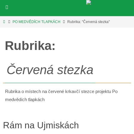
Přeskočit
na
obsah
Home
PO MEDVĚDÍCH TLAPKÁCH
Rubrika: "Červená stezka"
Rubrika:
Červená stezka
Rubrika o místech na červené krkavčí stezce projektu Po
medvědích tlapkách
Rám na Ujmiskách