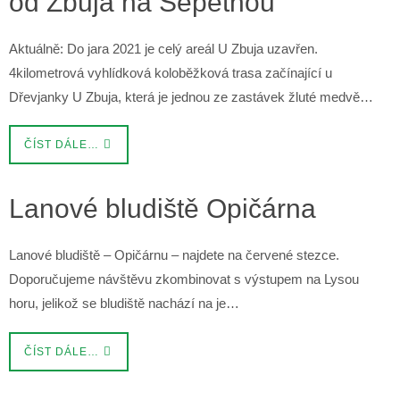
od Zbuja na Sepetnou
Aktuálně: Do jara 2021 je celý areál U Zbuja uzavřen.
4kilometrová vyhlídková koloběžková trasa začínající u
Dřevjanky U Zbuja, která je jednou ze zastávek žluté medvě…
ČÍST DÁLE…
Lanové bludiště Opičárna
Lanové bludiště – Opičárnu – najdete na červené stezce.
Doporučujeme návštěvu zkombinovat s výstupem na Lysou
horu, jelikož se bludiště nachází na je…
ČÍST DÁLE…