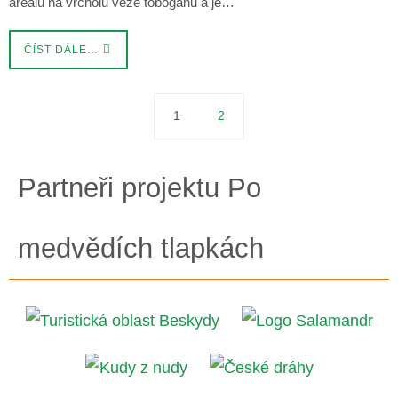
areálu na vrcholu věže toboganu a je…
ČÍST DÁLE…
1
2
Partneři projektu Po
medvědích tlapkách