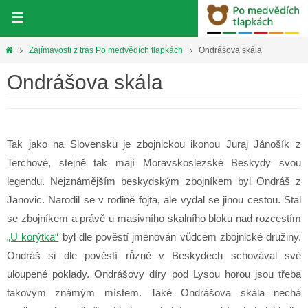
Přeskočit
na
obsah
Home
Zajímavosti z tras Po medvědích tlapkách
Ondrášova skála
Ondrášova skála
Tak jako na Slovensku je zbojnickou ikonou Juraj Jánošík z
Terchové, stejně tak mají Moravskoslezské Beskydy svou
legendu. Nejznámějším beskydským zbojníkem byl Ondráš z
Janovic. Narodil se v rodině fojta, ale vydal se jinou cestou. Stal
se zbojníkem a právě u masivního skalního bloku nad rozcestím
„U korýtka“
byl dle pověstí jmenován vůdcem zbojnické družiny.
Ondráš si dle pověstí různě v Beskydech schovával své
uloupené poklady. Ondrášovy díry pod Lysou horou jsou třeba
takovým známým místem. Také Ondrášova skála nechá