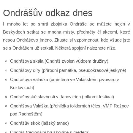
Ondrášův odkaz dnes
I mnoho let po smrti zbojníka Ondráše se můžete nejen v
Beskydech setkat se mnoha místy, předměty či akcemi, které
nesou Ondrášovo jméno. Zkuste si vzpomenout, kde všude jste
se s Ondrášem už setkali. Některá spojení naleznete níže.
Ondrášova skála (Ondráš zvolen vůdcem družiny)
Ondrášovy díry (přírodní památka, pseudokrasové jeskyně)
Ondrášova valaška (umístěna ve Valašském pivovaru v
Kozlovicích)
Ondrášovské slavnosti v Janovicích (folkorní festival)
Ondrášova Valaška (přehlídka folklorních těles, VMP Rožnov
pod Radhoštěm)
Ondrášův skok (lašský tanec)
Ondráš (regionální hruškovice s medem)