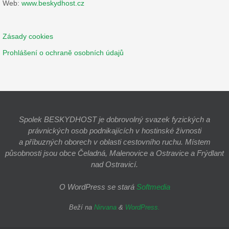
Web:
www.beskydhost.cz
Zásady cookies
Prohlášení o ochraně osobních údajů
Spolek BESKYDHOST je dobrovolný svazek fyzických a
právnických osob podnikajících v hostinské živnosti
a příbuzných oborech v oblasti cestovního ruchu. Místem
působnosti jsou obce Čeladná, Malenovice a Ostravice a Frýdlant
nad Ostravicí.
O WordPress se stará
Softmedia
Beží na
Nirvana
&
WordPress.