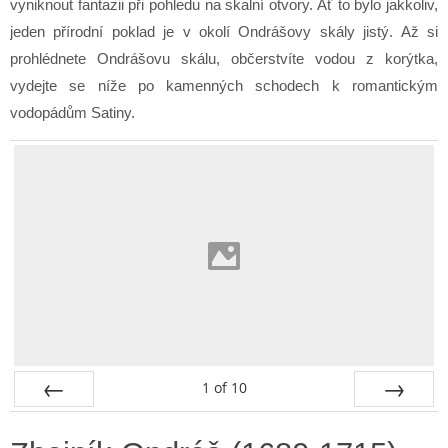
vyniknout fantazii při pohledu na skalní otvory. Ať to bylo jakkoliv,
jeden přírodní poklad je v okolí Ondrášovy skály jistý. Až si
prohlédnete Ondrášovu skálu, občerstvíte vodou z korýtka,
vydejte se níže po kamenných schodech k romantickým
vodopádům Satiny.
1
of
10
Prev
Next