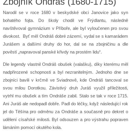
Zbojník Ondráš (1680-1715)
Narodil se v roce 1680 v beskydské obci Janovice jako syn
bohatého fojta. Do školy chodil ve Frýdlantu, následně
navštěvoval gymnázium v Příboře, ale byl vyloučenen pro svou
divokost. Byť měl Ondráš dobré zázemí, vydal se s kamarádem
Jurášem a dalšími druhy do hor, dal se na zbojničinu a dle
pověstí „napravoval panské křivdy na prostém lidu“.
Dle legendy vlastnil Ondráš obušek (valašku), díky kterému měl
nadpřirozené schopnosti a byl nezranitelným. Jednoho dne se
zbojníci bavili v krčmě ve Sviadnově, kde Ondráš tancoval se
svou milou Dorotkou. Závistivý druh Juráš využil příležitosti,
vytrhl mu obušek a tím Ondráše zabil. Stalo se tak v roce 1715.
Ani Juráš ale nedopadl dobře. Padl do léčky, když následující rok
jel do Těšína pro odměnu za Ondráše a současně pro dekret o
udělení císařské milosti. Byl odsouzen a pro výstrahu popraven
lámáním pomocí okutého kola.