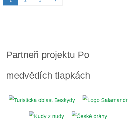
1
2
3
›
Partneři projektu Po
medvědích tlapkách