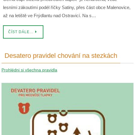
lesními zákoutími podél říčky Satiny, přes část obce Malenovice,
až na letiště ve Frýdlantu nad Ostravicí. Na s…
ČÍST DÁLE…
Desatero pravidel chování na stezkách
Prohlédni si všechna pravidla