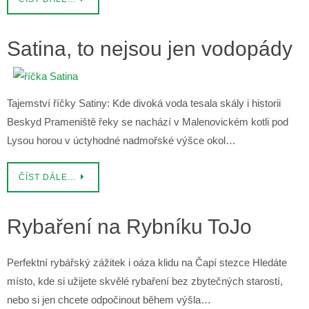
Satina, to nejsou jen vodopády
Tajemství říčky Satiny: Kde divoká voda tesala skály i historii
Beskyd Prameniště řeky se nachází v Malenovickém kotli pod
Lysou horou v úctyhodné nadmořské výšce okol…
ČÍST DÁLE…
Rybaření na Rybníku ToJo
Perfektní rybářský zážitek i oáza klidu na Čapí stezce Hledáte
místo, kde si užijete skvělé rybaření bez zbytečných starostí,
nebo si jen chcete odpočinout během výšla…