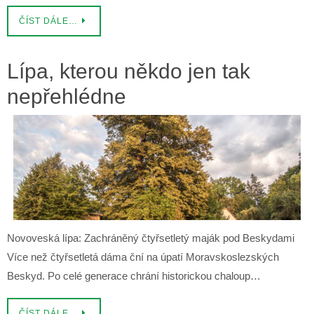
ČÍST DÁLE…
Lípa, kterou někdo jen tak
nepřehlédne
Novoveská lípa: Zachráněný čtyřsetletý maják pod Beskydami
Více než čtyřsetletá dáma ční na úpatí Moravskoslezských
Beskyd. Po celé generace chrání historickou chaloup…
ČÍST DÁLE…