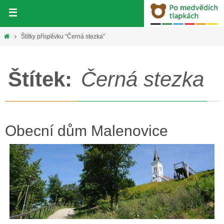
Přeskočit
na
obsah
Home
Štítky příspěvku "Černá stezka"
Štítek:
Černá stezka
Obecní dům Malenovice