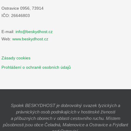
Ostravice 0956, 73914
IČO: 26646803
E-mail:
info@beskydhost.cz
Web:
www.beskydhost.cz
Zásady cookies
Prohlášení o ochraně osobních údajů
Spolek BESKYDHOST je dobrovolný svazek fyzických a
právnických osob podnikajících v hostinské živnosti
a příbuzných oborech v oblasti cestovního ruchu. Místem
působnosti jsou obce Čeladná, Malenovice a Ostravice a Frýdlant