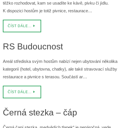
těžko rozhodovat, kam se usadíte ke kávě, pivku či jídlu.
K dispozici hostům je totiž pivnice, restaurace…
ČÍST DÁLE…
RS Budoucnost
Areál střediska svým hostům nabízí nejen ubytování několika
kategorií (hotel, ubytovna, chatky), ale také stravovací služby
restaurace a pivnice s terasou. Součástí ar…
ČÍST DÁLE…
Černá stezka – čáp
Černá čapí stezka „medvědích tlapek“ je nenáročná, vede