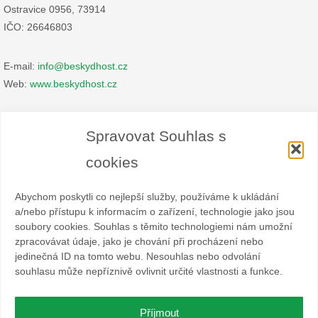
Ostravice 0956, 73914
IČO: 26646803
E-mail:
info@beskydhost.cz
Web:
www.beskydhost.cz
Zásady cookies
Spravovat Souhlas s
Prohlášení o ochraně osobních údajů
cookies
Abychom poskytli co nejlepší služby, používáme k ukládání
a/nebo přístupu k informacím o zařízení, technologie jako jsou
soubory cookies. Souhlas s těmito technologiemi nám umožní
zpracovávat údaje, jako je chování při procházení nebo
Spolek BESKYDHOST je dobrovolný svazek fyzických a
jedinečná ID na tomto webu. Nesouhlas nebo odvolání
právnických osob podnikajících v hostinské živnosti
souhlasu může nepříznivě ovlivnit určité vlastnosti a funkce.
a příbuzných oborech v oblasti cestovního ruchu. Místem
působnosti jsou obce Čeladná, Malenovice a Ostravice a Frýdlant
nad Ostravicí.
Příjmout