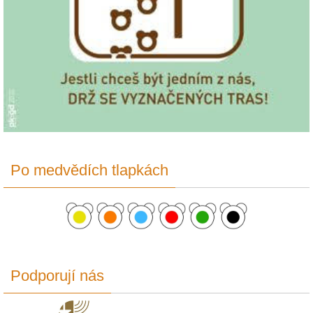
Po medvědích tlapkách
Podporují nás