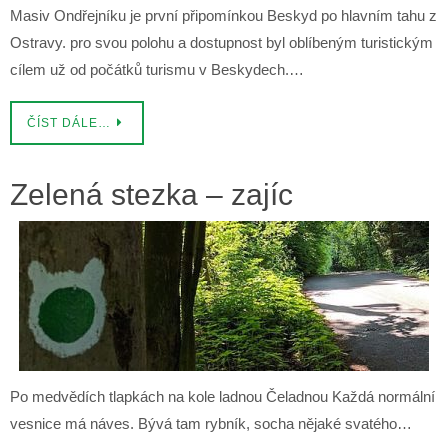
Masiv Ondřejníku je první připomínkou Beskyd po hlavním tahu z
Ostravy. pro svou polohu a dostupnost byl oblíbeným turistickým
cílem už od počátků turismu v Beskydech.…
ČÍST DÁLE…
Zelená stezka – zajíc
Po medvědích tlapkách na kole ladnou Čeladnou Každá normální
vesnice má náves. Bývá tam rybník, socha nějaké svatého…