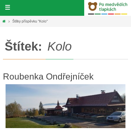
Přeskočit
na
obsah
Home
Štítky příspěvku "Kolo"
Štítek:
Kolo
Roubenka Ondřejníček