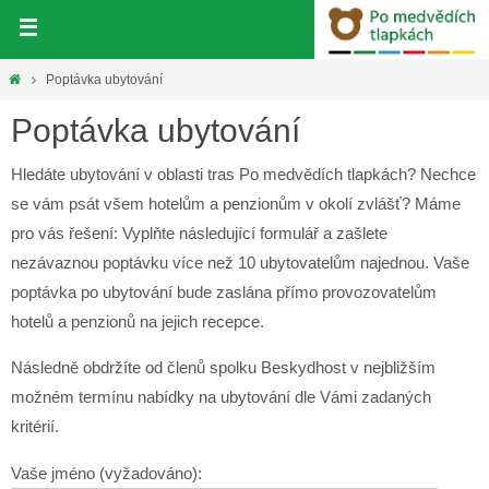
Přeskočit
na
obsah
Home
Poptávka ubytování
Poptávka ubytování
Hledáte ubytování v oblasti tras Po medvědích tlapkách? Nechce
se vám psát všem hotelům a penzionům v okolí zvlášť? Máme
pro vás řešení: Vyplňte následující formulář a zašlete
nezávaznou poptávku více než 10 ubytovatelům najednou. Vaše
poptávka po ubytování bude zaslána přímo provozovatelům
hotelů a penzionů na jejich recepce.
Následně obdržíte od členů spolku Beskydhost v nejbližším
možném termínu nabídky na ubytování dle Vámi zadaných
kritérií.
Vaše jméno (vyžadováno):