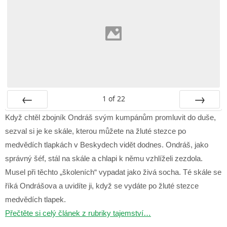
1
of
22
Prev
Next
Když chtěl zbojník Ondráš svým kumpánům promluvit do duše,
sezval si je ke skále, kterou můžete na žluté stezce po
medvědích tlapkách v Beskydech vidět dodnes. Ondráš, jako
správný šéf, stál na skále a chlapi k němu vzhlíželi zezdola.
Musel při těchto „školeních“ vypadat jako živá socha. Té skále se
říká Ondrášova a uvidíte ji, když se vydáte po žluté stezce
medvědích tlapek.
Přečtěte si celý článek z rubriky tajemství…