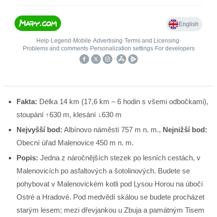
Fakta:
Délka 14 km (17,6 km – 6 hodin s všemi odbočkami),
stoupání ↑630 m, klesání ↓630 m
Nejvyšší bod:
Albínovo náměstí 757 m n. m.,
Nejnižší bod:
Obecní úřad Malenovice 450 m n. m.
Popis:
Jedna z náročnějších stezek po lesních cestách, v
Malenovicích po asfaltových a šotolinových. Budete se
pohybovat v Malenovickém kotli pod Lysou Horou na úbočí
Ostré a Hradové. Pod medvědí skálou se budete procházet
starým lesem; mezi dřevjankou u Zbuja a památným Tisem