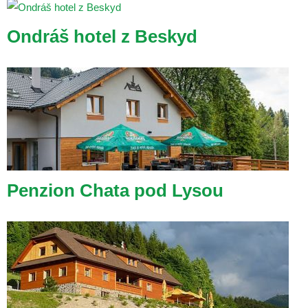
Ondráš hotel z Beskyd
Penzion Chata pod Lysou