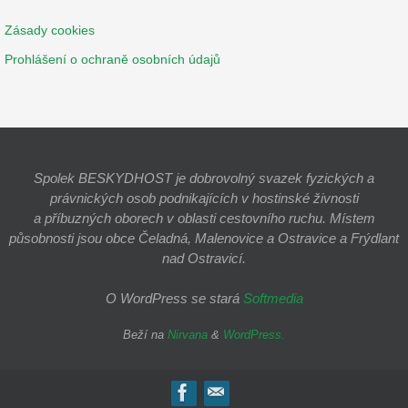
Zásady cookies
Prohlášení o ochraně osobních údajů
Spolek BESKYDHOST je dobrovolný svazek fyzických a
právnických osob podnikajících v hostinské živnosti
a příbuzných oborech v oblasti cestovního ruchu. Místem
působnosti jsou obce Čeladná, Malenovice a Ostravice a Frýdlant
nad Ostravicí.
O WordPress se stará
Softmedia
Beží na
Nirvana
&
WordPress.