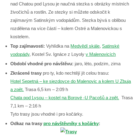
nad Chatou pod Lysou je naučná stezka s obrázky místních
živočichů a rostlin. Ze stezky si můžete odskočit k
zajímavým Satinským vodopádům. Stezka bývá s oblibou
rozdělena na více částí – kolem Ostré a Malenovickou s
kostelem.
Top zajímavosti:
Vyhlídka na
Medvědí skále
,
Satinské
vodopády
, Kostel Sv. Ignáce z Loyoly
v Malenovicích
Období vhodné pro návštěvu:
jaro, léto, podzim, zima
Zkrácené trasy
pro ty, kdo nechtějí jít celou trasu:
Hotel Sepetná – ke sjezdovce do Malenovic a kolem U Zbuja
a zpět.
Trasa 6,5 km – 2:09 h
Chata pod Lysou – kostel na Borové -U Pacošů a zpět.
Trasa
7,1 km – 2:16 h
Tyto trasy jsou vhodné i pro kočárky.
Odkaz na trasy
pro návštěvníky s kočárky
: