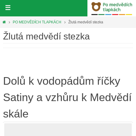
Přeskočit
na
obsah
Home
PO MEDVĚDÍCH TLAPKÁCH
Žlutá medvědí stezka
Žlutá medvědí stezka
Dolů k vodopádům říčky
Satiny a vzhůru k Medvědí
skále