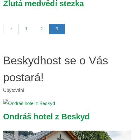
Žlutá medvědí stezka
‹
1
2
3
Beskydhost se o Vás
postará!
Ubytování
Ondráš hotel z Beskyd