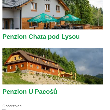
Penzion Chata pod Lysou
Penzion U Pacošů
Občerstvení