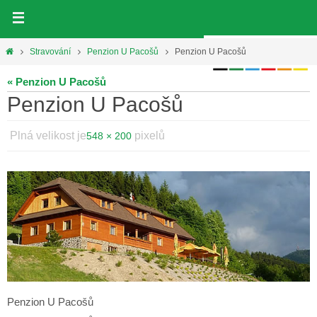
Přeskočit
na
obsah
Home
Stravování
Penzion U Pacošů
Penzion U Pacošů
« Penzion U Pacošů
Penzion U Pacošů
Plná velikost je
pixelů
548 × 200
Penzion U Pacošů