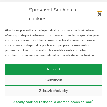
Zásady cookies
Spravovat Souhlas s
Prohlášení o ochraně osobních údajů
cookies
Abychom poskytli co nejlepší služby, používáme k ukládání
a/nebo přístupu k informacím o zařízení, technologie jako jsou
soubory cookies. Souhlas s těmito technologiemi nám umožní
zpracovávat údaje, jako je chování při procházení nebo
Spolek BESKYDHOST je dobrovolný svazek fyzických a
jedinečná ID na tomto webu. Nesouhlas nebo odvolání
právnických osob podnikajících v hostinské živnosti
souhlasu může nepříznivě ovlivnit určité vlastnosti a funkce.
a příbuzných oborech v oblasti cestovního ruchu. Místem
působnosti jsou obce Čeladná, Malenovice a Ostravice a Frýdlant
nad Ostravicí.
Příjmout
O WordPress se stará
Softmedia
Odmítnout
Beží na
Nirvana
&
WordPress.
Zobrazit předvolby
Zásady cookies
Prohlášení o ochraně osobních údajů