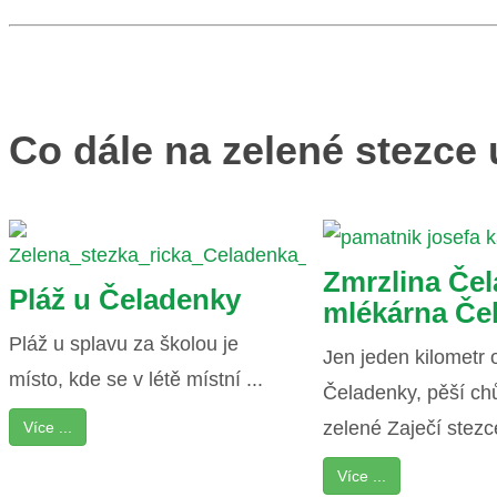
Co dále na zelené stezce 
Zmrzlina Čel
Pláž u Čeladenky
mlékárna Če
Pláž u splavu za školou je
Jen jeden kilometr 
místo, kde se v létě místní ...
Čeladenky, pěší ch
zelené Zaječí stezce
Více ...
Více ...