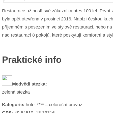
Prev
Restaurace už hostí své zákazníky přes 100 let. První 
byla opět otevřena v prosinci 2016. Nabízí českou kuc
příjemném s posezením ve stylové restauraci, nebo na
nad restaurací 8 pokojů, které poskytují komfortní a st
Praktické info
Medvědí stezka:
zelená stezka
Kategorie:
hotel **** – celoroční provoz
GPS:
49.54510, 18.33316