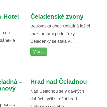
& Hotel
Čeladenské zvony
Beskydská obec Čeladná ležící
mo na
mezi horami podél řeky
olánek a
Čeladenky se stala v ...
Více ...
ladná –
Hrad nad Čeladnou
lanový
Nad Čeladnou se v dávných
dobách tyčil strážní hrad
zpečná a
Nalijme si čistého ...