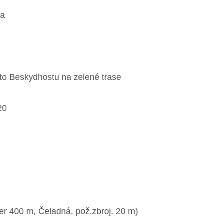
ka
to Beskydhostu na zelené trase
20
er 400 m, Čeladná, pož.zbroj. 20 m)