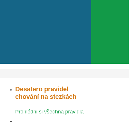
Desatero pravidel
chování na stezkách
Prohlédni si všechna pravidla