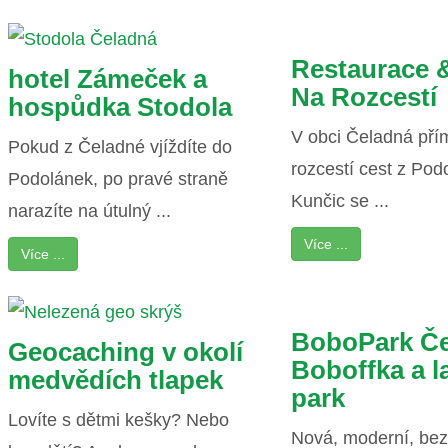
Restaurace 
hotel Zámeček a
Na Rozcestí
hospůdka Stodola
V obci Čeladná pří
Pokud z Čeladné vjíždíte do
rozcestí cest z Pod
Podolánek, po pravé straně
Kunčic se ...
narazíte na útulný ...
Více ...
Více ...
BoboPark Če
Geocaching v okolí
Boboffka a 
medvědích tlapek
park
Lovíte s dětmi kešky? Nebo
Nová, moderní, be