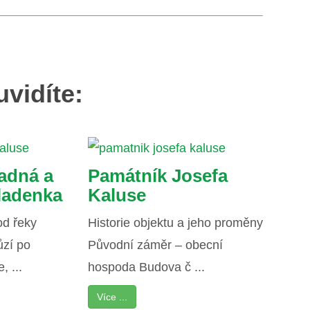
uvidíte:
adná a
Památník Josefa
ladenka
Kaluse
od řeky
Historie objektu a jeho proměny
ůzí po
Původní záměr – obecní
, ...
hospoda Budova č ...
Více ...