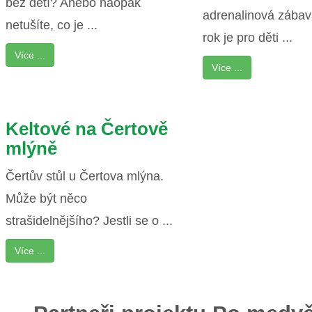
bez dětí? Anebo naopak
adrenalinová zábav
netušíte, co je ...
rok je pro děti ...
Více ...
Více ...
Keltové na Čertově
mlýně
Čertův stůl u Čertova mlýna.
Může být něco
strašidelnějšího? Jestli se o ...
Více ...