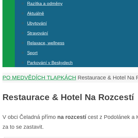
Razítka a odměny
Aktuálně
Ubytování
Stravování
Relaxace, wellness
Sport
Parkování v Beskydech
Home
PO MEDVĚDÍCH TLAPKÁCH
Restaurace & Hotel Na 
Restaurace & Hotel Na Rozcestí
V obci Čeladná přímo
na rozcestí
cest z Podolánek a K
za to se zastavit.