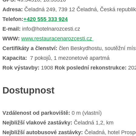
Adresa:
Čeladná 249, 739 12 Čeladná, Česká republi
Telefon:
+420 555 333 924
E-mail:
info@hotelnarozcesti.cz
WWW:
www.restauracenarozcesti.cz
Certifikáty a členství:
člen Beskydhostu, soutěžní mís
Kapacita:
7 pokojů, 1 mezonetové apartmá
Rok výstavby:
1908
Rok poslední rekonstrukce:
20
Dostupnost
Vzdálenost od parkoviště:
0 m (vlastní)
Nejbližší vlakové zastávky:
Čeladná 1,2, km
Nejbližší autobusové zastávky:
Čeladná, hotel Prosp