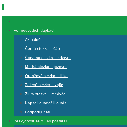
Přeskočit
na
Přeskočit
obsah
na
Po medvědích tlapkách
obsah
Aktuálně
Černá stezka – čáp
Červená stezka – krkavec
Modrá stezka – jezevec
Oranžová stezka – liška
Zelená stezka – zajíc
Žlutá stezka – medvěd
Napsali a natočili o nás
Podporují nás
Beskydhost se o Vás postará!