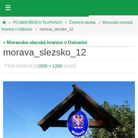
Přeskočit
na
obsah
Home
PO MEDVĚDÍCH TLAPKÁCH
Červená stezka
Moravsko-slezská
hranice v Ostravici
morava_slezsko_12
« Moravsko-slezská hranice v Ostravici
morava_slezsko_12
Plná velikost je
pixelů
1920 × 1280