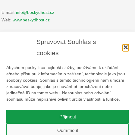
E-mail:
info@beskydhost.cz
Web:
www.beskydhost.cz
Zásady cookies
Spravovat Souhlas s
Prohlášení o ochraně osobních údajů
cookies
Abychom poskytli co nejlepší služby, používáme k ukládání
a/nebo přístupu k informacím o zařízení, technologie jako jsou
soubory cookies. Souhlas s těmito technologiemi nám umožní
zpracovávat údaje, jako je chování při procházení nebo
Spolek BESKYDHOST je dobrovolný svazek fyzických a
jedinečná ID na tomto webu. Nesouhlas nebo odvolání
právnických osob podnikajících v hostinské živnosti
souhlasu může nepříznivě ovlivnit určité vlastnosti a funkce.
a příbuzných oborech v oblasti cestovního ruchu. Místem
působnosti jsou obce Čeladná, Malenovice a Ostravice a Frýdlant
nad Ostravicí.
Příjmout
O WordPress se stará
Softmedia
Odmítnout