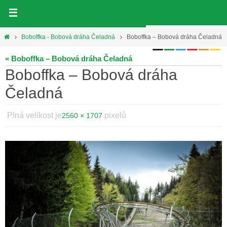
Přeskočit
na
obsah
Home
Boboffka - Bobová dráha Čeladná
Boboffka – Bobová dráha Čeladná
« Boboffka – Bobová dráha Čeladná
Boboffka – Bobová dráha
Čeladná
Plná velikost je
pixelů
2560 × 1707