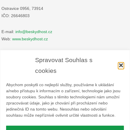
Ostravice 0956, 73914
IČO: 26646803
E-mail:
info@beskydhost.cz
Web:
www.beskydhost.cz
Zásady cookies
Spravovat Souhlas s
Prohlášení o ochraně osobních údajů
cookies
Abychom poskytli co nejlepší služby, používáme k ukládání
a/nebo přístupu k informacím o zařízení, technologie jako jsou
soubory cookies. Souhlas s těmito technologiemi nám umožní
zpracovávat údaje, jako je chování při procházení nebo
Spolek BESKYDHOST je dobrovolný svazek fyzických a
jedinečná ID na tomto webu. Nesouhlas nebo odvolání
právnických osob podnikajících v hostinské živnosti
souhlasu může nepříznivě ovlivnit určité vlastnosti a funkce.
a příbuzných oborech v oblasti cestovního ruchu. Místem
působnosti jsou obce Čeladná, Malenovice a Ostravice a Frýdlant