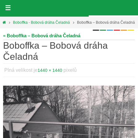
Přeskočit
na
obsah
Home
Boboffka - Bobová dráha Čeladná
Boboffka – Bobová dráha Čeladná
« Boboffka – Bobová dráha Čeladná
Boboffka – Bobová dráha
Čeladná
Plná velikost je
pixelů
1440 × 1440