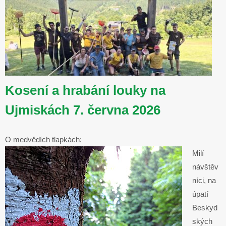
Kosení a hrabání louky na
Ujmiskách 7. června 2026
O medvědích tlapkách:
Milí
návštěv
níci, na
úpatí
Beskyd
ských