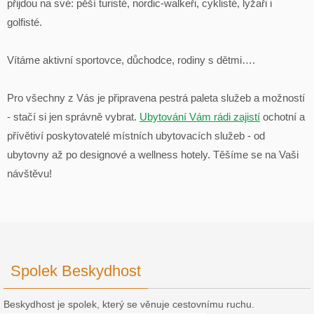
přijdou na své: pěší turisté, nordic-walkeři, cyklisté, lyžaři i
golfisté.
Vítáme aktivní sportovce, důchodce, rodiny s dětmi….
Pro všechny z Vás je připravena pestrá paleta služeb a možností
- stačí si jen správně vybrat.
Ubytování Vám rádi zajistí
ochotní a
přívětiví poskytovatelé místních ubytovacích služeb - od
ubytovny až po designové a wellness hotely. Těšíme se na Vaši
návštěvu!
Spolek Beskydhost
Beskydhost je spolek, který se věnuje cestovnímu ruchu.