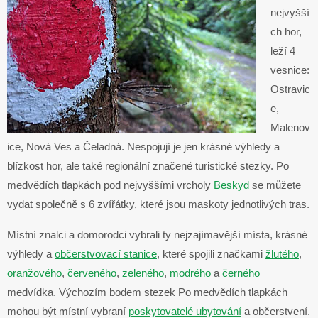
nejvyšší
ch hor,
leží 4
vesnice:
Ostravic
e,
Malenov
ice, Nová Ves a Čeladná. Nespojují je jen krásné výhledy a
blízkost hor, ale také regionální značené turistické stezky. Po
medvědích tlapkách pod nejvyššími vrcholy
Beskyd
se můžete
vydat společně s 6 zvířátky, které jsou maskoty jednotlivých tras.
Místní znalci a domorodci vybrali ty nejzajímavější místa, krásné
výhledy a
občerstvovací stanice
, které spojili značkami
žlutého
,
oranžového
,
červeného
,
zeleného
,
modrého
a
černého
medvídka. Výchozím bodem stezek Po medvědích tlapkách
mohou být místní vybraní
poskytovatelé ubytování
a občerstvení.