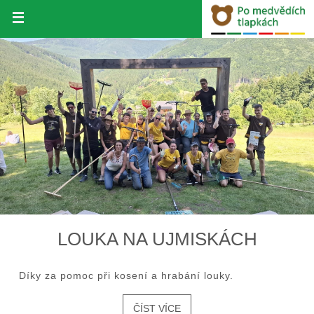
Přeskočit
na
obsah
LOUKA NA UJMISKÁCH
Díky za pomoc při kosení a hrabání louky.
ČÍST VÍCE