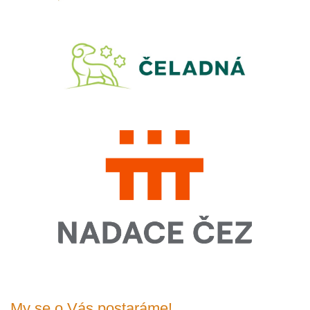
My se o Vás postaráme!