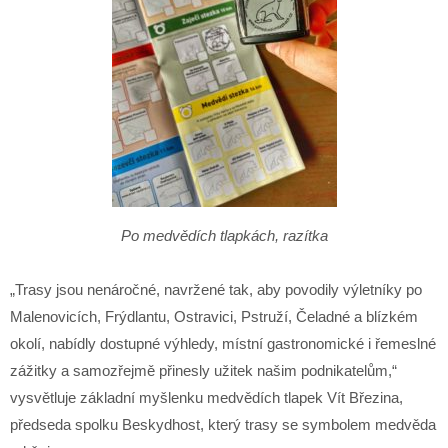
Po medvědích tlapkách, razítka
„Trasy jsou nenáročné, navržené tak, aby povodily výletníky po
Malenovicích, Frýdlantu, Ostravici, Pstruží, Čeladné a blízkém
okolí, nabídly dostupné výhledy, místní gastronomické i řemeslné
zážitky a samozřejmě přinesly užitek našim podnikatelům,“
vysvětluje základní myšlenku medvědích tlapek Vít Březina,
předseda spolku Beskydhost, který trasy se symbolem medvěda