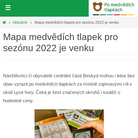
Přeskočit
na
obsah
Home
Aktuálně
Mapa medvědích tlapek pro sezónu 2022 je venku
Mapa medvědích tlapek pro
sezónu 2022 je venku
Návštěvníci či obyvatelé centrální části Beskyd mohou i letos bez
obav vyrazit po medvědích tlapkách za místně zajímavými cíli v
okolí Lysé hory. Čeká je šest značených okruhů i soutěž o
hodnotné ceny.