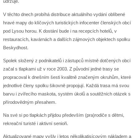
udržuje.
V těchto dnech probíhá distribuce aktuálního vydání oblíbené
hravé mapy do klíčových turistických infocenter členských obcí
pod Lysou horou. K dostání bude i na recepcích hotelů, v
restauracích, kavárnách a dalších zájmových objektech spolku
Beskydhost.
Spolek složený z podnikatelů i zástupců místně dotčených obcí
začal s tlapkami už v roce 2003. Z původní jedné trasy se
propracoval k dnešním šesti kvalitně značeným okruhům, které
jednotlivé členy spolku šikovně propojují. Každá trasa má svou
barvu i zvířecího maskota, systém úkolů a soutěžních otázek s
přírodovědným přesahem.
Na své si po tlapkách přijdou především (pra)rodiče s dětmi,
rekreační turisté i aktivní senioři.
Aktualizované mapy vyšly i letos několikatisícovým nákladem a