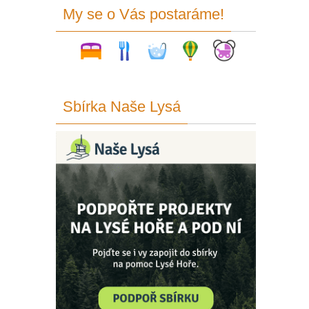
My se o Vás postaráme!
Sbírka Naše Lysá