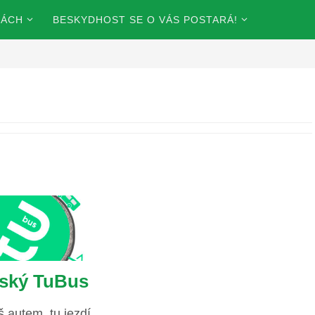
KÁCH
BESKYDHOST SE O VÁS POSTARÁ!
ský TuBus
 autem, tu jezdí