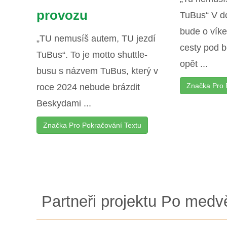
provozu
TuBus“ V do
bude o vík
„TU nemusíš autem, TU jezdí
cesty pod 
TuBus“. To je motto shuttle-
opět ...
busu s názvem TuBus, který v
Značka Pro 
roce 2024 nebude brázdit
Beskydami ...
Značka Pro Pokračování Textu
Partneři projektu Po medv