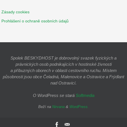
Zásady cookies
Prohlášení o ochraně osobních údajů
Spolek BESKYDHOST je dobrovolný svazek fyzických a
právnických osob podnikajících v hostinské živnosti
a příbuzných oborech v oblasti cestovního ruchu. Místem
působnosti jsou obce Čeladná, Malenovice a Ostravice a Frýdlant
nad Ostravicí.
O WordPress se stará
Softmedia
Beží na
Nirvana
&
WordPress.