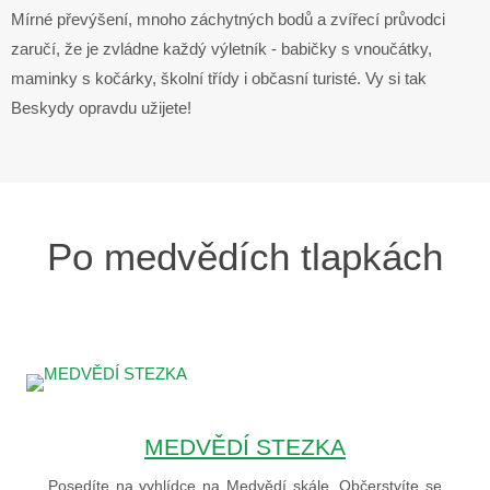
Mírné převýšení, mnoho záchytných bodů a zvířecí průvodci
zaručí, že je zvládne každý výletník - babičky s vnoučátky,
maminky s kočárky, školní třídy i občasní turisté. Vy si tak
Beskydy opravdu užijete!
Po medvědích tlapkách
MEDVĚDÍ STEZKA
Posedíte na vyhlídce na Medvědí skále. Občerstvíte se