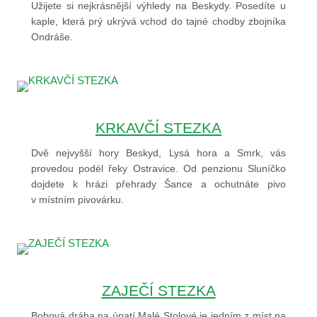
Užijete si nejkrásnější výhledy na Beskydy. Posedíte u
kaple, která prý ukrývá vchod do tajné chodby zbojníka
Ondráše.
KRKAVČÍ STEZKA
Dvě nejvyšší hory Beskyd, Lysá hora a Smrk, vás
provedou podél řeky Ostravice. Od penzionu Sluníčko
dojdete k hrázi přehrady Šance a ochutnáte pivo
v místním pivovárku.
ZAJEČÍ STEZKA
Bobová dráha na úpatí Malé Stolové je jedním z míst na