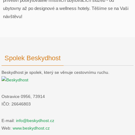
přívětiví poskytovatelé místních ubytovacích služeb - od
ubytovny až po designové a wellness hotely. Těšíme se na Vaši
návštěvu!
Spolek Beskydhost
Beskydhost je spolek, který se věnuje cestovnímu ruchu.
Ostravice 0956, 73914
IČO: 26646803
E-mail:
info@beskydhost.cz
Web:
www.beskydhost.cz