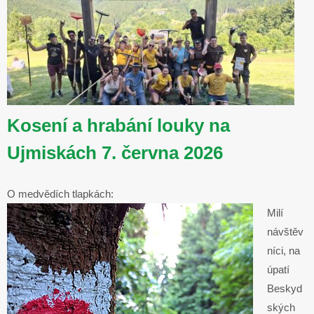
Kosení a hrabání louky na
Ujmiskách 7. června 2026
O medvědích tlapkách:
Milí
návštěv
níci, na
úpatí
Beskyd
ských