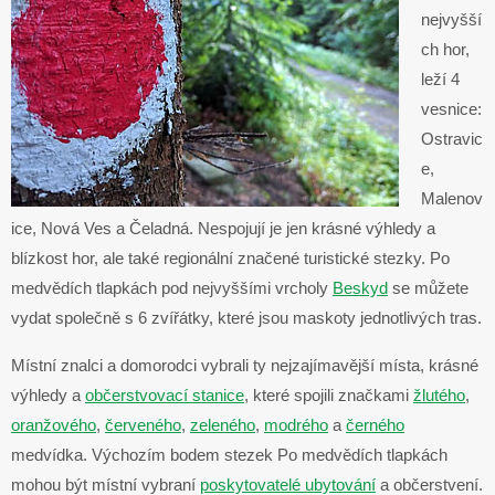
nejvyšší
ch hor,
leží 4
vesnice:
Ostravic
e,
Malenov
ice, Nová Ves a Čeladná. Nespojují je jen krásné výhledy a
blízkost hor, ale také regionální značené turistické stezky. Po
medvědích tlapkách pod nejvyššími vrcholy
Beskyd
se můžete
vydat společně s 6 zvířátky, které jsou maskoty jednotlivých tras.
Místní znalci a domorodci vybrali ty nejzajímavější místa, krásné
výhledy a
občerstvovací stanice
, které spojili značkami
žlutého
,
oranžového
,
červeného
,
zeleného
,
modrého
a
černého
medvídka. Výchozím bodem stezek Po medvědích tlapkách
mohou být místní vybraní
poskytovatelé ubytování
a občerstvení.