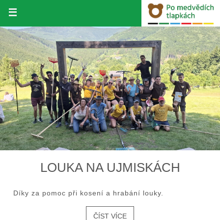
Přeskočit
na
obsah
LOUKA NA UJMISKÁCH
Díky za pomoc při kosení a hrabání louky.
ČÍST VÍCE