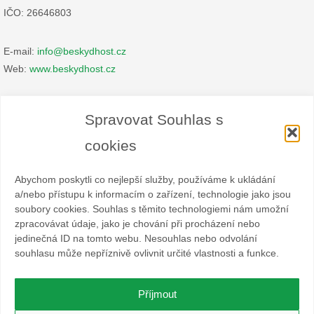
IČO: 26646803
E-mail:
info@beskydhost.cz
Web:
www.beskydhost.cz
Zásady cookies
Spravovat Souhlas s
Prohlášení o ochraně osobních údajů
cookies
Abychom poskytli co nejlepší služby, používáme k ukládání
a/nebo přístupu k informacím o zařízení, technologie jako jsou
soubory cookies. Souhlas s těmito technologiemi nám umožní
zpracovávat údaje, jako je chování při procházení nebo
Spolek BESKYDHOST je dobrovolný svazek fyzických a
jedinečná ID na tomto webu. Nesouhlas nebo odvolání
právnických osob podnikajících v hostinské živnosti
souhlasu může nepříznivě ovlivnit určité vlastnosti a funkce.
a příbuzných oborech v oblasti cestovního ruchu. Místem
působnosti jsou obce Čeladná, Malenovice a Ostravice a Frýdlant
nad Ostravicí.
Příjmout