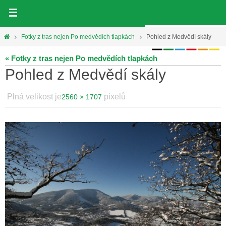
Přeskočit
na
obsah
Home
Fotky z tras nejen Po medvědích tlapkách
Pohled z Medvědí skály
« Fotky z tras nejen Po medvědích tlapkách
Pohled z Medvědí skály
Plná velikost je
pixelů
2560 × 1707