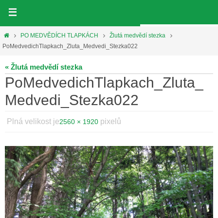
Přeskočit
na
obsah
Home
PO MEDVĚDÍCH TLAPKÁCH
Žlutá medvědí stezka
PoMedvedichTlapkach_Zluta_Medvedi_Stezka022
« Žlutá medvědí stezka
PoMedvedichTlapkach_Zluta_
Medvedi_Stezka022
Plná velikost je
pixelů
2560 × 1920