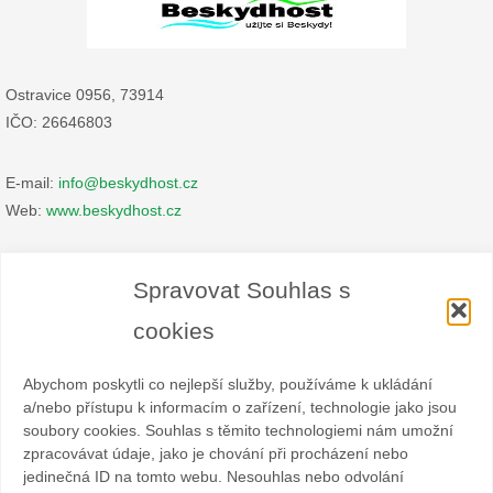
Ostravice 0956, 73914
IČO: 26646803
E-mail:
info@beskydhost.cz
Web:
www.beskydhost.cz
Zásady cookies
Spravovat Souhlas s
Prohlášení o ochraně osobních údajů
cookies
Abychom poskytli co nejlepší služby, používáme k ukládání
a/nebo přístupu k informacím o zařízení, technologie jako jsou
soubory cookies. Souhlas s těmito technologiemi nám umožní
zpracovávat údaje, jako je chování při procházení nebo
Spolek BESKYDHOST je dobrovolný svazek fyzických a
jedinečná ID na tomto webu. Nesouhlas nebo odvolání
právnických osob podnikajících v hostinské živnosti