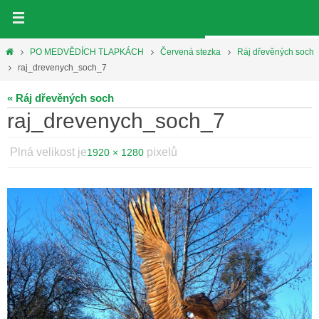
Přeskočit
na
obsah
Home
PO MEDVĚDÍCH TLAPKÁCH
Červená stezka
Ráj dřevěných soch
raj_drevenych_soch_7
« Ráj dřevěných soch
raj_drevenych_soch_7
Plná velikost je
pixelů
1920 × 1280