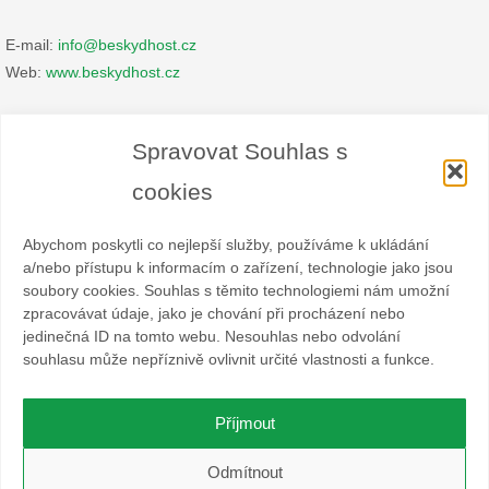
E-mail:
info@beskydhost.cz
Web:
www.beskydhost.cz
Zásady cookies
Spravovat Souhlas s
Prohlášení o ochraně osobních údajů
cookies
Abychom poskytli co nejlepší služby, používáme k ukládání
a/nebo přístupu k informacím o zařízení, technologie jako jsou
soubory cookies. Souhlas s těmito technologiemi nám umožní
zpracovávat údaje, jako je chování při procházení nebo
Spolek BESKYDHOST je dobrovolný svazek fyzických a
jedinečná ID na tomto webu. Nesouhlas nebo odvolání
právnických osob podnikajících v hostinské živnosti
souhlasu může nepříznivě ovlivnit určité vlastnosti a funkce.
a příbuzných oborech v oblasti cestovního ruchu. Místem
působnosti jsou obce Čeladná, Malenovice a Ostravice a Frýdlant
nad Ostravicí.
Příjmout
O WordPress se stará
Softmedia
Odmítnout