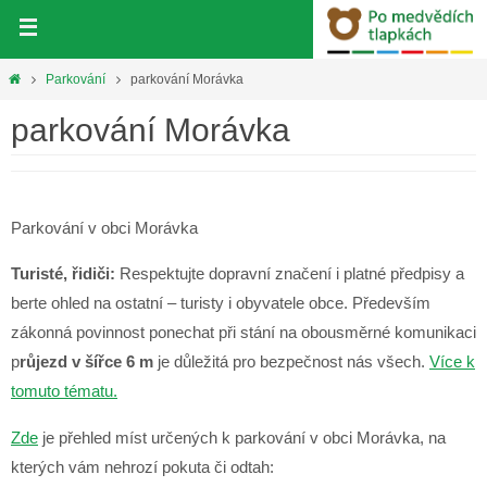
Přeskočit
na
obsah
Home
Parkování
parkování Morávka
parkování Morávka
Parkování v obci Morávka
Turisté, řidiči:
Respektujte dopravní značení i platné předpisy a
berte ohled na ostatní – turisty i obyvatele obce. Především
zákonná povinnost ponechat při stání na obousměrné komunikaci
p
růjezd v šířce 6 m
je důležitá pro bezpečnost nás všech.
Více k
tomuto tématu.
Zde
je přehled míst určených k parkování v obci Morávka, na
kterých vám nehrozí pokuta či odtah: