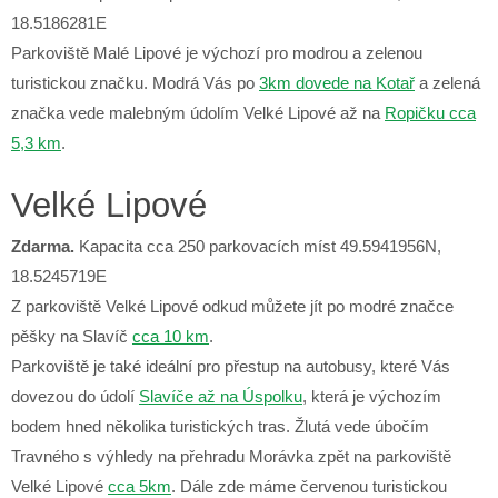
18.5186281E
Parkoviště Malé Lipové je výchozí pro modrou a zelenou
turistickou značku. Modrá Vás po
3km dovede na Kotař
a zelená
značka vede malebným údolím Velké Lipové až na
Ropičku cca
5,3 km
.
Velké Lipové
Zdarma.
Kapacita cca 250 parkovacích míst 49.5941956N,
18.5245719E
Z parkoviště Velké Lipové odkud můžete jít po modré značce
pěšky na Slavíč
cca 10 km
.
Parkoviště je také ideální pro přestup na autobusy, které Vás
dovezou do údolí
Slavíče až na Úspolku
, která je výchozím
bodem hned několika turistických tras. Žlutá vede úbočím
Travného s výhledy na přehradu Morávka zpět na parkoviště
Velké Lipové
cca 5km
. Dále zde máme červenou turistickou