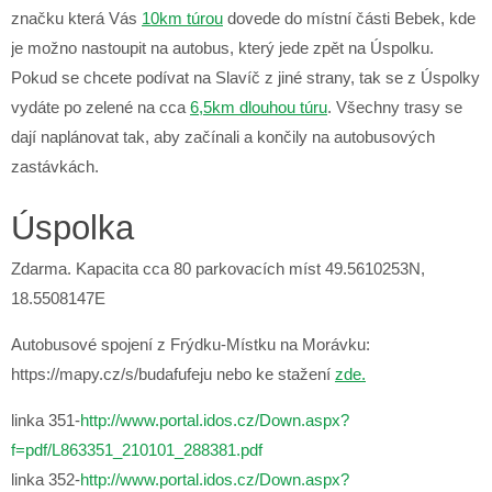
značku která Vás
10km túrou
dovede do místní části Bebek, kde
je možno nastoupit na autobus, který jede zpět na Úspolku.
Pokud se chcete podívat na Slavíč z jiné strany, tak se z Úspolky
vydáte po zelené na cca
6,5km dlouhou túru
. Všechny trasy se
dají naplánovat tak, aby začínali a končily na autobusových
zastávkách.
Úspolka
Zdarma. Kapacita cca 80 parkovacích míst 49.5610253N,
18.5508147E
Autobusové spojení z Frýdku-Místku na Morávku:
https://mapy.cz/s/budafufeju nebo ke stažení
zde.
linka 351-
http://www.portal.idos.cz/Down.aspx?
f=pdf/L863351_210101_288381.pdf
linka 352-
http://www.portal.idos.cz/Down.aspx?