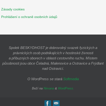
Zásady cookies
Prohlášení o ochraně osobních údajů
Spolek BESKYDHOST je dobrovolný svazek fyzických a
právnických osob podnikajících v hostinské živnosti
a příbuzných oborech v oblasti cestovního ruchu. Místem
působnosti jsou obce Čeladná, Malenovice a Ostravice a Frýdlant
nad Ostravicí.
O WordPress se stará
Softmedia
Beží na
Nirvana
&
WordPress.