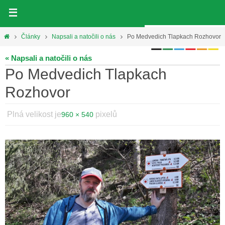
Přeskočit
na
obsah
Home
Články
Napsali a natočili o nás
Po Medvedich Tlapkach Rozhovor
« Napsali a natočili o nás
Po Medvedich Tlapkach
Rozhovor
Plná velikost je
pixelů
960 × 540