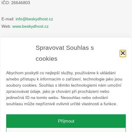
IČO: 26646803
E-mail:
info@beskydhost.cz
Web:
www.beskydhost.cz
Zásady cookies
Spravovat Souhlas s
Prohlášení o ochraně osobních údajů
cookies
Abychom poskytli co nejlepší služby, používáme k ukládání
a/nebo přístupu k informacím o zařízení, technologie jako jsou
soubory cookies. Souhlas s těmito technologiemi nám umožní
zpracovávat údaje, jako je chování při procházení nebo
Spolek BESKYDHOST je dobrovolný svazek fyzických a
jedinečná ID na tomto webu. Nesouhlas nebo odvolání
právnických osob podnikajících v hostinské živnosti
souhlasu může nepříznivě ovlivnit určité vlastnosti a funkce.
a příbuzných oborech v oblasti cestovního ruchu. Místem
působnosti jsou obce Čeladná, Malenovice a Ostravice a Frýdlant
nad Ostravicí.
Příjmout