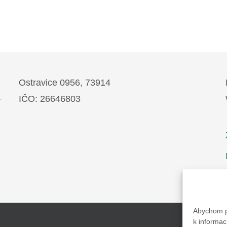
Ostravice 0956, 73914
IČO: 26646803
Abychom po
k informac