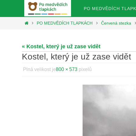
Přeskočit
Přeskočit
PO MEDVĚDÍCH TLAP
na
na
obsah
Home
PO MEDVĚDÍCH TLAPKÁCH
Červená stezka
obsah
« Kostel, který je už zase vidět
Kostel, který je už zase vidět
Plná velikost je
800 × 573
pixelů