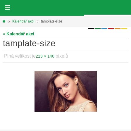
Přeskočit
na
obsah
Home
Kalendář akcí
tamplate-size
« Kalendář akcí
tamplate-size
Plná velikost je
pixelů
213 × 140