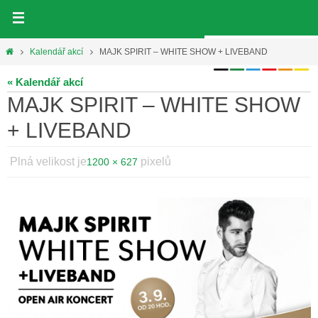
Přeskočit
na
obsah
Home
Kalendář akcí
MAJK SPIRIT – WHITE SHOW + LIVEBAND
« Kalendář akcí
MAJK SPIRIT – WHITE SHOW
+ LIVEBAND
Plná velikost je
pixelů
1200 × 627