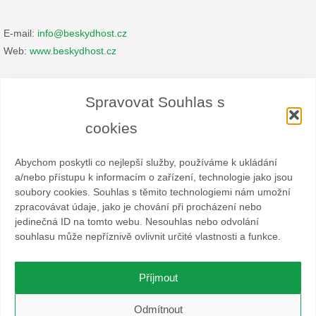
E-mail:
info@beskydhost.cz
Web:
www.beskydhost.cz
Zásady cookies
Spravovat Souhlas s
Prohlášení o ochraně osobních údajů
cookies
Abychom poskytli co nejlepší služby, používáme k ukládání
a/nebo přístupu k informacím o zařízení, technologie jako jsou
soubory cookies. Souhlas s těmito technologiemi nám umožní
zpracovávat údaje, jako je chování při procházení nebo
Spolek BESKYDHOST je dobrovolný svazek fyzických a
jedinečná ID na tomto webu. Nesouhlas nebo odvolání
právnických osob podnikajících v hostinské živnosti
souhlasu může nepříznivě ovlivnit určité vlastnosti a funkce.
a příbuzných oborech v oblasti cestovního ruchu. Místem
působnosti jsou obce Čeladná, Malenovice a Ostravice a Frýdlant
nad Ostravicí.
Příjmout
O WordPress se stará
Softmedia
Odmítnout