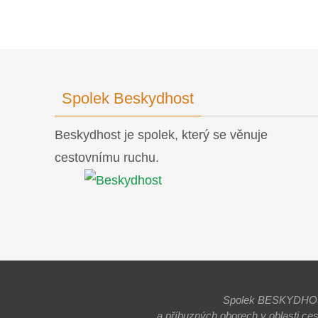
Spolek Beskydhost
Beskydhost je spolek, který se věnuje
cestovnímu ruchu.
Spolek BESKYDHOST j
a příbuzných oborech v oblasti ce