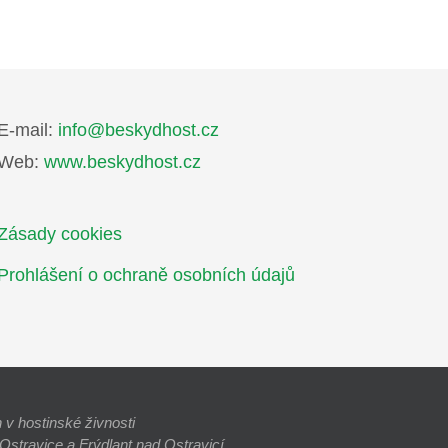
E-mail:
info@beskydhost.cz
Web:
www.beskydhost.cz
Zásady cookies
Prohlášení o ochraně osobních údajů
v hostinské živnosti
stravice a Frýdlant nad Ostravicí.