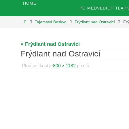
Přeskočit
HOME
Přeskočit
PO MEDVĚDÍCH TLAP
na
na
obsah
Home
Tajemství Beskyd
Frýdlant nad Ostravicí
Frý
obsah
« Frýdlant nad Ostravicí
Frýdlant nad Ostravicí
Plná velikost je
800 × 1182
pixelů