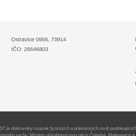
Ostravice 0956, 73914
IČO: 26646803
e dobrovolný svazek fyzických a právnických osob podnikajících 
stovního ruchu. Místem působnosti jsou obce Čeladná, Malenovice a O