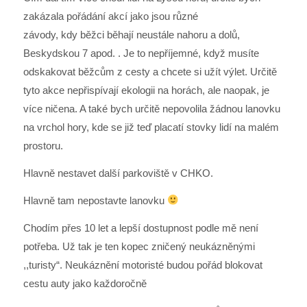
zakázala pořádání akcí jako jsou různé
závody, kdy běžci běhají neustále nahoru a dolů,
Beskydskou 7 apod. . Je to nepříjemné, když musíte
odskakovat běžcům z cesty a chcete si užít výlet. Určitě
tyto akce nepřispívají ekologii na horách, ale naopak, je
více ničena. A také bych určitě nepovolila žádnou lanovku
na vrchol hory, kde se již teď placatí stovky lidí na malém
prostoru.
Hlavně nestavet další parkoviště v CHKO.
Hlavně tam nepostavte lanovku
Chodím přes 10 let a lepší dostupnost podle mě není
potřeba. Už tak je ten kopec zničený neukázněnými
,,turisty“. Neukáznění motoristé budou pořád blokovat
cestu auty jako každoročně