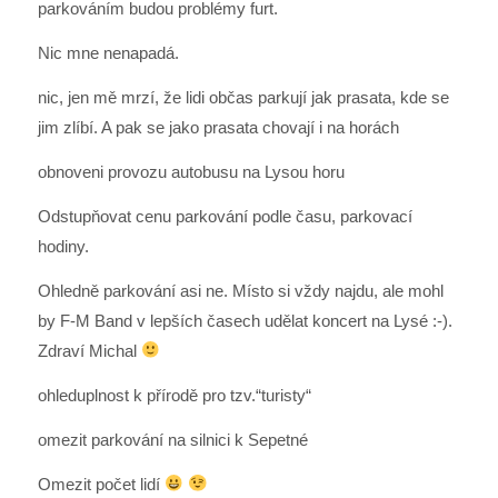
parkováním budou problémy furt.
Nic mne nenapadá.
nic, jen mě mrzí, že lidi občas parkují jak prasata, kde se
jim zlíbí. A pak se jako prasata chovají i na horách
obnoveni provozu autobusu na Lysou horu
Odstupňovat cenu parkování podle času, parkovací
hodiny.
Ohledně parkování asi ne. Místo si vždy najdu, ale mohl
by F-M Band v lepších časech udělat koncert na Lysé :-).
Zdraví Michal
ohleduplnost k přírodě pro tzv.“turisty“
omezit parkování na silnici k Sepetné
Omezit počet lidí