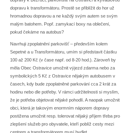
dopravu k transformátoru. Prostě se přiblížit do hor už
hromadnou dopravou a ne každý svým autem se svým
malým batohem. Popř. zamykací boxy na oblečení,
pokud čekáme na autobus?
Navrhuji zpoplatnění parkovišť – především kolem
Sepetné a u Transformátoru, umím si představit částku
100 až 200 Kč (v čase např. od 8-20 hod.). Zároveň by
měla Obec Ostravice umožnit výjezd zdarma nebo za
symbolických 5 Kč z Ostravice nějakým autobusem v
časech, kdy bude zpoplatněné parkování cca 2 krát za
hodinu nebo dle potřeby. V rámci udržitelnosti si myslím,
že je potřeba objetovat nějaké pohodlí. A naopak umožnit
obci, která je takovým enormním náporem dopravy
postižena umožnit resp. tolerovat nějaký příjem třeba pro
zlepšení služeb pro obyvatele, kteří poblíž cesty mezi
centrem a transformátorem musí bydlet.