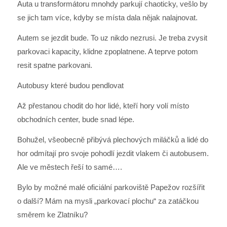
Auta u transformátoru mnohdy parkují chaoticky, vešlo by
se jich tam více, kdyby se místa dala nějak nalajnovat.
Autem se jezdit bude. To uz nikdo nezrusi. Je treba zvysit
parkovaci kapacity, klidne zpoplatnene. A teprve potom
resit spatne parkovani.
Autobusy které budou pendlovat
Až přestanou chodit do hor lidé, kteří hory volí místo
obchodních center, bude snad lépe.
Bohužel, všeobecně přibývá plechových miláčků a lidé do
hor odmítají pro svoje pohodlí jezdit vlakem či autobusem.
Ale ve městech řeší to samé….
Bylo by možné malé oficiální parkoviště Papežov rozšířit
o další? Mám na mysli „parkovací plochu“ za zatáčkou
směrem ke Zlatníku?