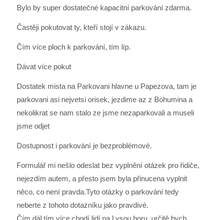
Bylo by super dostatečné kapacitní parkování zdarma.
Častěji pokutovat ty, kteří stojí v zákazu.
Čím více ploch k parkování, tím líp.
Dávat více pokut
Dostatek mista na Parkovani hlavne u Papezova, tam je
parkovani asi nejvetsi orisek, jezdime az z Bohumina a
nekolikrat se nam stalo ze jsme nezaparkovali a museli
jsme odjet
Dostupnost i parkování je bezproblémové.
Formulář mi nešlo odeslat bez vyplnění otázek pro řidiče,
nejezdím autem, a přesto jsem byla přinucena vyplnit
něco, co není pravda.Tyto otázky o parkování tedy
neberte z tohoto dotazníku jako pravdivé.
Čím dál tím více chodí lidí na Lysou horu, určitě bych