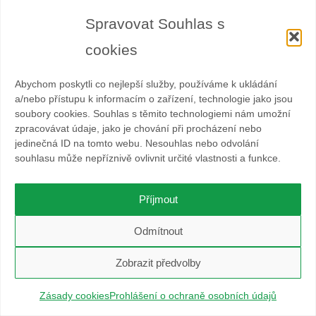
parkování o víkendu na frekventovaných místech pod
kopcem zpoplatnit !
Spravovat Souhlas s
cookies
Parkování pod Lysou je šílené kdekoliv. Snad se situace
zlepší.
Abychom poskytli co nejlepší služby, používáme k ukládání
Parkování zdarma
a/nebo přístupu k informacím o zařízení, technologie jako jsou
soubory cookies. Souhlas s těmito technologiemi nám umožní
Parkovat na místech, kde příjezd nevedl přes již
zpracovávat údaje, jako je chování při procházení nebo
značenou trasu (ohrožování turistů) – parkování u
jedinečná ID na tomto webu. Nesouhlas nebo odvolání
souhlasu může nepříznivě ovlivnit určité vlastnosti a funkce.
lanového centra a parkování dostupné i v zimě.
Parkoviště by měla být placená
Příjmout
Parkoviště by mělo být zdrama.
Odmítnout
Parkoviště nejsou nafukovací a jsou přetížená, ale nevím,
Zobrazit předvolby
kde na Ostravici by se dala další vybudovat
Parkoviště nenafoukneme, zkuste jezdit na hory v méně
Zásady cookies
Prohlášení o ochraně osobních údajů
exponovaných časech.