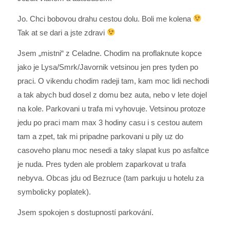
Jo. Chci bobovou drahu cestou dolu. Boli me kolena
Tak at se dari a jste zdravi
Jsem „mistni“ z Celadne. Chodim na proflaknute kopce
jako je Lysa/Smrk/Javornik vetsinou jen pres tyden po
praci. O vikendu chodim radeji tam, kam moc lidi nechodi
a tak abych bud dosel z domu bez auta, nebo v lete dojel
na kole. Parkovani u trafa mi vyhovuje. Vetsinou protoze
jedu po praci mam max 3 hodiny casu i s cestou autem
tam a zpet, tak mi pripadne parkovani u pily uz do
casoveho planu moc nesedi a taky slapat kus po asfaltce
je nuda. Pres tyden ale problem zaparkovat u trafa
nebyva. Obcas jdu od Bezruce (tam parkuju u hotelu za
symbolicky poplatek).
Jsem spokojen s dostupností parkování.