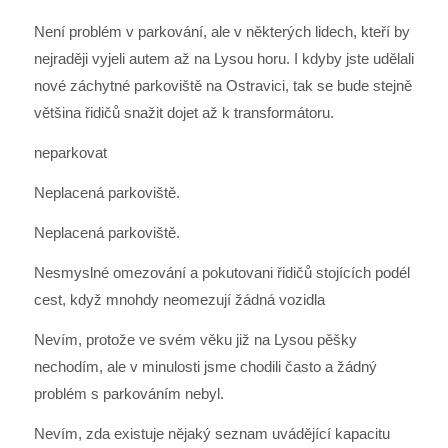
Není problém v parkování, ale v některých lidech, kteří by
nejraději vyjeli autem až na Lysou horu. I kdyby jste udělali
nové záchytné parkoviště na Ostravici, tak se bude stejně
většina řidičů snažit dojet až k transformátoru.
neparkovat
Neplacená parkoviště.
Neplacená parkoviště.
Nesmyslné omezování a pokutovani řidičů stojících podél
cest, když mnohdy neomezují žádná vozidla
Nevím, protože ve svém věku již na Lysou pěšky
nechodím, ale v minulosti jsme chodili často a žádný
problém s parkováním nebyl.
Nevím, zda existuje nějaký seznam uvádějící kapacitu