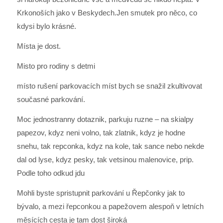
Krkonoších jako v Beskydech.Jen smutek pro něco, co
kdysi bylo krásné.
Místa je dost.
Misto pro rodiny s detmi
místo rušení parkovacích míst bych se snažil zkultivovat
současné parkování.
Moc jednostranny dotaznik, parkuju ruzne – na skialpy
papezov, kdyz neni volno, tak zlatnik, kdyz je hodne
snehu, tak repconka, kdyz na kole, tak sance nebo nekde
dal od lyse, kdyz pesky, tak vetsinou malenovice, prip.
Podle toho odkud jdu
Mohli byste spristupnit parkování u Řepčonky jak to
bývalo, a mezi řepconkou a papežovem alespoň v letních
měsících cesta je tam dost široká