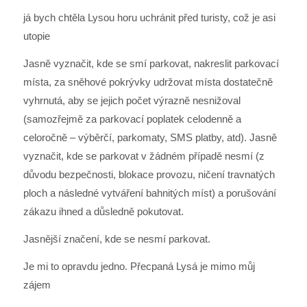
já bych chtěla Lysou horu uchránit před turisty, což je asi
utopie
Jasně vyznačit, kde se smí parkovat, nakreslit parkovací
místa, za sněhové pokrývky udržovat místa dostatečně
vyhrnutá, aby se jejich počet výrazně nesnižoval
(samozřejmě za parkovací poplatek celodenně a
celoročně – výběrčí, parkomaty, SMS platby, atd). Jasně
vyznačit, kde se parkovat v žádném případě nesmí (z
důvodu bezpečnosti, blokace provozu, ničení travnatých
ploch a následné vytváření bahnitých míst) a porušování
zákazu ihned a důsledně pokutovat.
Jasnější značení, kde se nesmí parkovat.
Je mi to opravdu jedno. Přecpaná Lysá je mimo můj
zájem