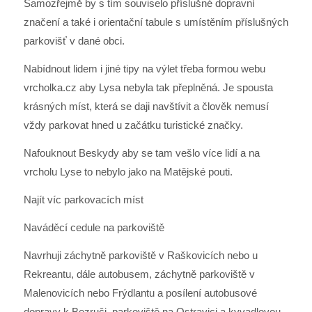
Samozřejmě by s tím souviselo příslušné dopravní
značení a také i orientační tabule s umístěním příslušných
parkovišť v dané obci.
Nabídnout lidem i jiné tipy na výlet třeba formou webu
vrcholka.cz aby Lysa nebyla tak přeplněná. Je spousta
krásných míst, která se daji navštívit a člověk nemusí
vždy parkovat hned u začátku turistické značky.
Nafouknout Beskydy aby se tam vešlo více lidí a na
vrcholu Lyse to nebylo jako na Matějské pouti.
Najít víc parkovacích míst
Naváděcí cedule na parkoviště
Navrhuji záchytně parkoviště v Raškovicích nebo u
Rekreantu, dále autobusem, záchytně parkoviště v
Malenovicích nebo Frýdlantu a posílení autobusové
dopravy k Bezruči, parkoviště na Ostravici a kyvadlovou