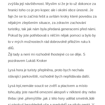
zvýšila její návštěvnost. Myslím si že je to už dokonce za
hranici toho co je pro kopec ale i okolní obce únosné. Je
fajn že se to začíná řešit a uvítám kroky které povedou za
nějakým zlepšením situace, za zdravím zachování
turistiky, tak jak nám byla předaná generacemi před námi.
Pokud by jste potřebovali s něčím nějak pomoci a bylo by
to v mých možnostech rád dobrovolně přiložím ruku k
dílů.
Žiji tady a není mi rozhodně lhostejné co se děje. S
pozdravem Lukáš Kroker
Lysá hora je turisty přeplněna, proto bych nechala
stávající parkoviště, rozhodně bych nepřidávala další.
Lysá trpí,nemáte soucit se zvěří a ptactvem a místo
toho,aby jste navrhli omezení alespoň v některé dny nebo
třeba i jiné ,přemýšlíte ,jak z této hory udělat smetník,lidé
si nárokují bezohledně vše a medvědů se nikdo neptá. V