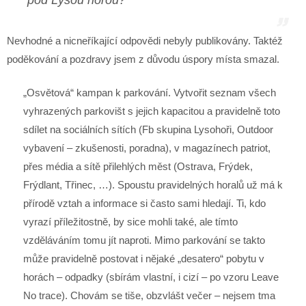
Nevhodné a nicneříkající odpovědi nebyly publikovány. Taktéž
poděkování a pozdravy jsem z důvodu úspory místa smazal.
„Osvětová“ kampan k parkování. Vytvořit seznam všech
vyhrazených parkovišt s jejich kapacitou a pravidelně toto
sdílet na sociálních sítích (Fb skupina Lysohoři, Outdoor
vybavení – zkušenosti, poradna), v magazínech patriot,
přes média a sítě přilehlých měst (Ostrava, Frýdek,
Frýdlant, Třinec, …). Spoustu pravidelných horalů už má k
přírodě vztah a informace si často sami hledají. Ti, kdo
vyrazí příležitostně, by sice mohli také, ale tímto
vzděláváním tomu jít naproti. Mimo parkování se takto
může pravidelně postovat i nějaké „desatero“ pobytu v
horách – odpadky (sbírám vlastní, i cizí – po vzoru Leave
No trace). Chovám se tiše, obzvlášt večer – nejsem tma