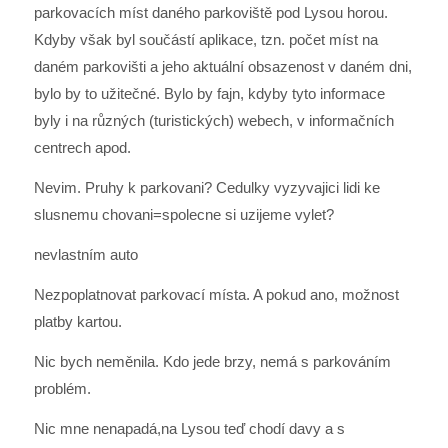
parkovacích míst daného parkoviště pod Lysou horou.
Kdyby však byl součástí aplikace, tzn. počet míst na
daném parkovišti a jeho aktuální obsazenost v daném dni,
bylo by to užitečné. Bylo by fajn, kdyby tyto informace
byly i na různých (turistických) webech, v informačních
centrech apod.
Nevim. Pruhy k parkovani? Cedulky vyzyvajici lidi ke
slusnemu chovani=spolecne si uzijeme vylet?
nevlastním auto
Nezpoplatnovat parkovací místa. A pokud ano, možnost
platby kartou.
Nic bych neměnila. Kdo jede brzy, nemá s parkováním
problém.
Nic mne nenapadá,na Lysou teď chodí davy a s