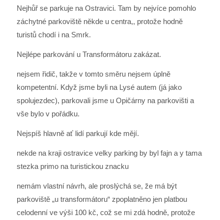
Nejhůř se parkuje na Ostravici. Tam by nejvíce pomohlo
záchytné parkoviště někde u centra,, protože hodně
turistů chodí i na Smrk.
Nejlépe parkování u Transformátoru zakázat.
nejsem řidič, takže v tomto směru nejsem úplně
kompetentní. Když jsme byli na Lysé autem (já jako
spolujezdec), parkovali jsme u Opičárny na parkovišti a
vše bylo v pořádku.
Nejspíš hlavně ať lidí parkují kde mějí.
nekde na kraji ostravice velky parking by byl fajn a y tama
stezka primo na turistickou znacku
nemám vlastní návrh, ale proslýchá se, že má být
parkoviště „u transformátoru“ zpoplatněno jen platbou
celodenní ve výši 100 kč, což se mi zdá hodně, protože