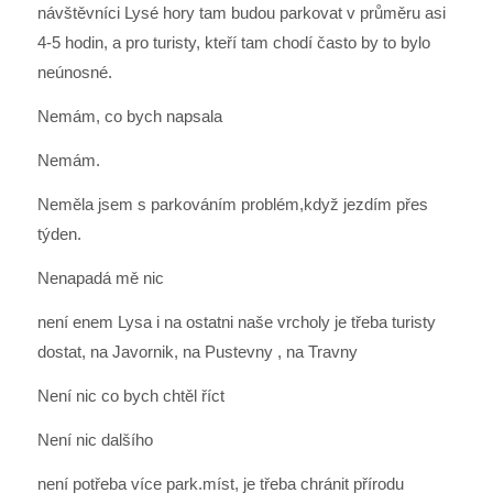
návštěvníci Lysé hory tam budou parkovat v průměru asi
4-5 hodin, a pro turisty, kteří tam chodí často by to bylo
neúnosné.
Nemám, co bych napsala
Nemám.
Neměla jsem s parkováním problém,když jezdím přes
týden.
Nenapadá mě nic
není enem Lysa i na ostatni naše vrcholy je třeba turisty
dostat, na Javornik, na Pustevny , na Travny
Není nic co bych chtěl říct
Není nic dalšího
není potřeba více park.míst, je třeba chránit přírodu