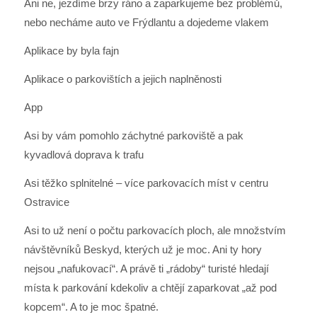
Ani ne, jezdíme brzy ráno a zaparkujeme bez problémů,
nebo necháme auto ve Frýdlantu a dojedeme vlakem
Aplikace by byla fajn
Aplikace o parkovištích a jejich naplněnosti
App
Asi by vám pomohlo záchytné parkoviště a pak
kyvadlová doprava k trafu
Asi těžko splnitelné – více parkovacích míst v centru
Ostravice
Asi to už není o počtu parkovacích ploch, ale množstvím
návštěvníků Beskyd, kterých už je moc. Ani ty hory
nejsou „nafukovací“. A právě ti „rádoby“ turisté hledají
místa k parkování kdekoliv a chtějí zaparkovat „až pod
kopcem“. A to je moc špatné.