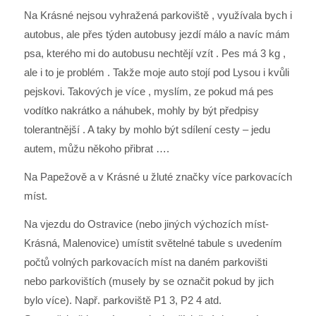
Na Krásné nejsou vyhražená parkoviště , využívala bych i
autobus, ale přes týden autobusy jezdí málo a navíc mám
psa, kterého mi do autobusu nechtějí vzít . Pes má 3 kg ,
ale i to je problém . Takže moje auto stojí pod Lysou i kvůli
pejskovi. Takových je více , myslím, ze pokud má pes
vodítko nakrátko a náhubek, mohly by být předpisy
tolerantnější . A taky by mohlo být sdílení cesty – jedu
autem, můžu někoho přibrat ….
Na Papežově a v Krásné u žluté značky více parkovacích
míst.
Na vjezdu do Ostravice (nebo jiných výchozích míst-
Krásná, Malenovice) umístit světelné tabule s uvedením
počtů volných parkovacích míst na daném parkovišti
nebo parkovištích (musely by se označit pokud by jich
bylo více). Např. parkoviště P1 3, P2 4 atd.