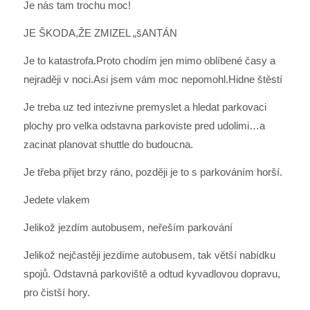
Je nás tam trochu moc!
JE ŠKODA,ŽE ZMIZEL „šANTÁN
Je to katastrofa.Proto chodím jen mimo oblíbené časy a
nejraději v noci.Asi jsem vám moc nepomohl.Hidne štěstí
Je treba uz ted intezivne premyslet a hledat parkovaci
plochy pro velka odstavna parkoviste pred udolimi…a
zacinat planovat shuttle do budoucna.
Je třeba přijet brzy ráno, později je to s parkováním horší.
Jedete vlakem
Jelikož jezdím autobusem, neřeším parkování
Jelikož nejčastěji jezdíme autobusem, tak větší nabídku
spojů. Odstavná parkoviště a odtud kyvadlovou dopravu,
pro čistší hory.