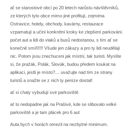
ať se starostové obcí po 20 letech nárůstu návštěvníků,
ze kterých tyto obce mimo jiné profitují, zejména
Ostravice, hotely, obchody, kavárny, restaurace
vzpamatují a učiní konkrétní kroky ke zlepšení parkování.
počet aut a lidi do vlaků a busů nedostanou, s tím ať se
konečně smíří!!!! Všude jen zákazy a pro ty lidi neudělají
nic. Potom jsou znechuceni jak místní, tak turisti. Myslíte
si, že pražák, Polák, Slovák, budou předem koukat na
aplikaci, jestli je místo?… uvažujte nad tím ze strany
turistů a snažte se z nich ty peníze dostat!
ať si chaty vybudují své parkoviště
ať to nedopadne jak na Prašivé, kde se slibovalo velké
parkoviště a je tam plácek pro 6 aut
Auta bych v horách omezil na nezbytné minimum.