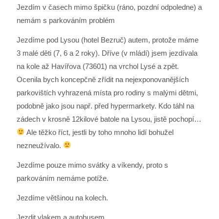
Jezdím v časech mimo špičku (ráno, pozdní odpoledne) a
nemám s parkováním problém
Jezdíme pod Lysou (hotel Bezruč) autem, protože máme
3 malé děti (7, 6 a 2 roky). Dříve (v mládí) jsem jezdívala
na kole až Havířova (73601) na vrchol Lysé a zpět.
Ocenila bych koncepčně zřídit na nejexponovanějších
parkovištích vyhrazená místa pro rodiny s malými dětmi,
podobně jako jsou např. před hypermarkety. Kdo táhl na
zádech v krosně 12kilové batole na Lysou, jistě pochopí…
Ale těžko říct, jestli by toho mnoho lidí bohužel
nezneužívalo.
Jezdíme pouze mimo svátky a víkendy, proto s
parkováním nemáme potíže.
Jezdíme většinou na kolech.
Jezdit vlakem a autobusem.