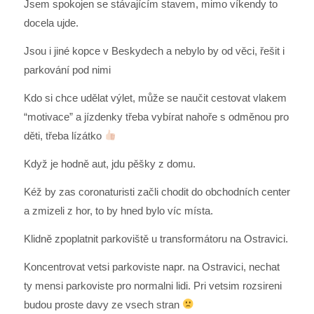
Jsem spokojen se stávajícím stavem, mimo víkendy to
docela ujde.
Jsou i jiné kopce v Beskydech a nebylo by od věci, řešit i
parkování pod nimi
Kdo si chce udělat výlet, může se naučit cestovat vlakem
“motivace” a jízdenky třeba vybírat nahoře s odměnou pro
děti, třeba lízátko
Když je hodně aut, jdu pěšky z domu.
Kéž by zas coronaturisti začli chodit do obchodních center
a zmizeli z hor, to by hned bylo víc místa.
Klidně zpoplatnit parkoviště u transformátoru na Ostravici.
Koncentrovat vetsi parkoviste napr. na Ostravici, nechat
ty mensi parkoviste pro normalni lidi. Pri vetsim rozsireni
budou proste davy ze vsech stran