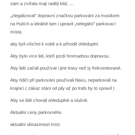
sám a zvířata mají raději klid, …
„zlegalizovat“ dopravní značkou parkování za mostkem
na Hutích a ideálně tam i upravit „nelegální“ parkovací
místa
aby byli všichni k sobě a k přírodě ohleduplní
Aby bylo více lidí, kteří jezdí hromadnou dopravou.
Aby lidé začali používat i jiné trasy než ty frekventované.
Aby řidiči při parkování používali hlavu, neparkovali na
krajnici ( zákaz stání od pily až po trafo by to spravil )
Aby se lidé chovali ohleduplně a slušně.
Aktuální ceny parkovného
aktuální obsazenost míst