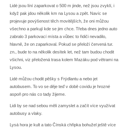
Lidé jsou líní zaparkovat o 500 m jinde, než jsou zvyklí, i
když pak jdou několik km na Lysou a zpět. Navíc se
projevuje povýšenost těch movitějších, že oni můžou
všechno a parkují kde se jim chce. Třeba dnes jedno auto
zabralo 3 parkovací místa a vůbec to řidiči nevadilo,
hlavně, že on zaparkoval. Pokud se přeloží červená tur.
zn., bude to na několik desítek let, než tam budou chodit
všichni, viz přeložená trasa kolem Mazáku pod větrami na
Lysou.
Lidé můžou chodit pěšky s Frýdlantu a nebo jet
autobusem. To vo se děje teď v době covidu je hrozné
aspoň pro nás co tady žijeme.
Lidi by se nad sebou měli zamyslet a začít více využívat
autobusy a vlaky.
Lysá hora je kult a tato Čínská chřipka bohužel ještě více