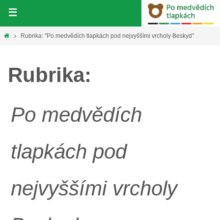
Přeskočit
na
obsah
Home
Rubrika: "Po medvědích tlapkách pod nejvyššími vrcholy Beskyd"
Rubrika:
Po medvědích
tlapkách pod
nejvyššími vrcholy