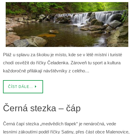
Pláž u splavu za školou je místo, kde se v létě místní i turisté
chodí osvěžit do říčky Čeladenka. Zároveň tu sport a kultura
každoročně přilákají návštěvníky z celého…
ČÍST DÁLE…
Černá stezka – čáp
Černá čapí stezka „medvědích tlapek“ je nenáročná, vede
lesními zákoutími podél říčky Satiny, přes část obce Malenovice,