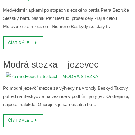
Medvědími tlapkami po stopách slezského barda Petra Bezruče
Slezský bard, básník Petr Bezruč, prošel celý kraj a celou
Moravu křížem krážem. Nicméně Beskydy se staly t…
ČÍST DÁLE…
Modrá stezka – jezevec
Po modré jezevčí stezce za výhledy na vrcholy Beskyd Takový
pohled na Beskydy a na vesnice v podhůří, jaký je z Ondřejníku,
najdete málokde. Ondřejník je samostatná ho…
ČÍST DÁLE…