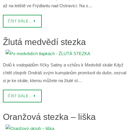
až na letiště ve Frýdlantu nad Ostravicí. Na s…
ČÍST DÁLE…
Žlutá medvědí stezka
Dolů k vodopádům říčky Satiny a vzhůru k Medvědí skále Když
chtěl zbojník Ondráš svým kumpánům promluvit do duše, sezval
si je ke skále, kterou můžete na žluté st…
ČÍST DÁLE…
Oranžová stezka – liška