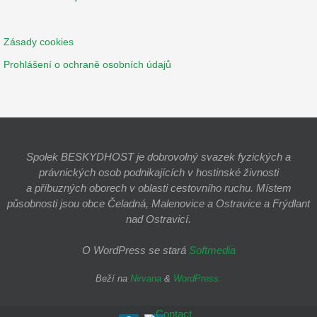
Zásady cookies
Prohlášení o ochraně osobních údajů
Spolek BESKYDHOST je dobrovolný svazek fyzických a
právnických osob podnikajících v hostinské živnosti
a příbuzných oborech v oblasti cestovního ruchu. Místem
působnosti jsou obce Čeladná, Malenovice a Ostravice a Frýdlant
nad Ostravicí.
O WordPress se stará
Softmedia
Beží na
Nirvana
&
WordPress.