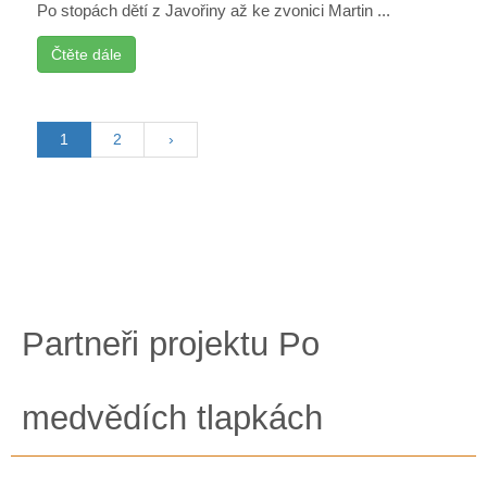
Po stopách dětí z Javořiny až ke zvonici Martin ...
Čtěte dále
1
2
›
Partneři projektu Po
medvědích tlapkách