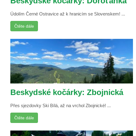
Beskydské kočárky: Doroťanka
Údolím Černé Ostravice až k hranicím se Slovenskem! ...
Čtěte dále
Beskydské kočárky: Zbojnická
Přes sjezdovky Ski Bílá, až na vrchol Zbojnické! ...
Čtěte dále