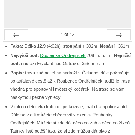
1
of
12
Prev
Next
Fakta:
Délka 12,9 (4:02h),
stoupání
↑ 302m,
klesání
↓361m
Nejvyšší bod:
Roubenka Ondřejníček
708 m. n. m.,
Nejnižší
bod:
nádraží Frýdlant nad Ostravicí 358 m. n. m.
Popis:
trasa začínající na nádraží v Čeladné, dále pokračuje
po asfaltové cestě až k Roubence Ondřejníček, tudíž je trasa
vhodná pro sportovní i městský kočárek. Na trase se vám
naskytnou pěkné výhledy.
V cíli na děti čeká kolotoč, pískoviště, malá trampolínka atd.
Dále se v cíli můžete občerstvit v okénku Roubenky
Ondřejníček. Můžete si zde dát něco na zub a něco na žízeň.
Tatínky jistě potěší fakt, že si zde můžou dát pivo z