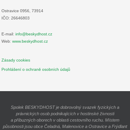
Ostravice 0956, 73914
IČO: 26646803
E-mail:
info@beskydhost.cz
Web:
www.beskydhost.cz
Zásady cookies
Prohlášení o ochraně osobních údajů
Spolek BESKYDHOST je dobrovolný svazek fyzických a
právnických osob podnikajících v hostinské živnosti
a příbuzných oborech v oblasti cestovního ruchu. Místem
působnosti jsou obce Čeladná, Malenovice a Ostravice a Frýdlant