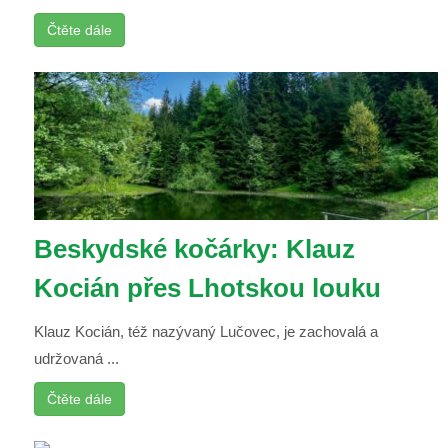
Čtěte dále
Beskydské kočárky: Klauz
Kocián přes Lhotskou louku
Klauz Kocián, též nazývaný Lučovec, je zachovalá a
udržovaná ...
Čtěte dále