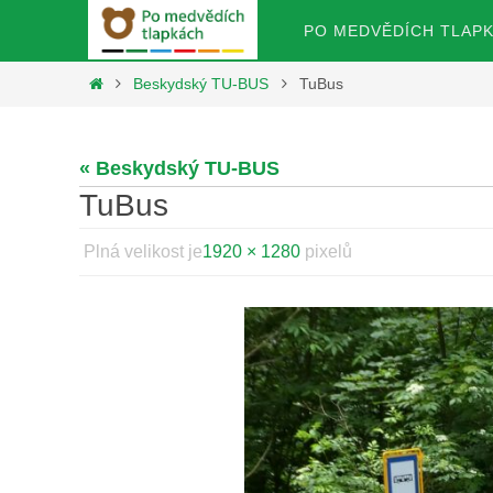
Přeskočit
Přeskočit
PO MEDVĚDÍCH TLAP
na
na
obsah
Home
Beskydský TU-BUS
TuBus
obsah
« Beskydský TU-BUS
TuBus
Plná velikost je
1920 × 1280
pixelů