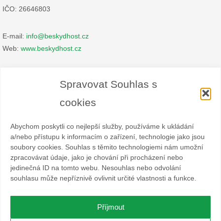
IČO: 26646803
E-mail:
info@beskydhost.cz
Web:
www.beskydhost.cz
Zásady cookies
Spravovat Souhlas s
Prohlášení o ochraně osobních údajů
cookies
Abychom poskytli co nejlepší služby, používáme k ukládání
a/nebo přístupu k informacím o zařízení, technologie jako jsou
soubory cookies. Souhlas s těmito technologiemi nám umožní
zpracovávat údaje, jako je chování při procházení nebo
Spolek BESKYDHOST je dobrovolný svazek fyzických a
jedinečná ID na tomto webu. Nesouhlas nebo odvolání
právnických osob podnikajících v hostinské živnosti
souhlasu může nepříznivě ovlivnit určité vlastnosti a funkce.
a příbuzných oborech v oblasti cestovního ruchu. Místem
působnosti jsou obce Čeladná, Malenovice a Ostravice a Frýdlant
nad Ostravicí.
Příjmout