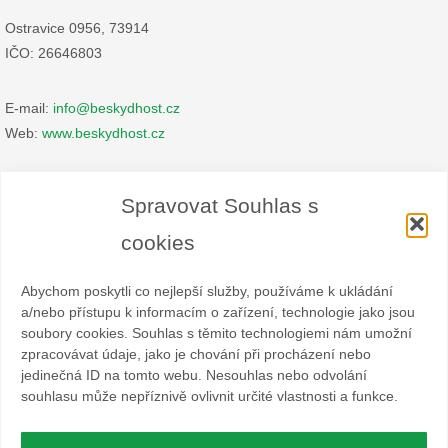
Ostravice 0956, 73914
IČO: 26646803
E-mail:
info@beskydhost.cz
Web:
www.beskydhost.cz
Zásady cookies
Spravovat Souhlas s
Prohlášení o ochraně osobních údajů
cookies
Abychom poskytli co nejlepší služby, používáme k ukládání
a/nebo přístupu k informacím o zařízení, technologie jako jsou
soubory cookies. Souhlas s těmito technologiemi nám umožní
zpracovávat údaje, jako je chování při procházení nebo
Spolek BESKYDHOST je dobrovolný svazek fyzických a
jedinečná ID na tomto webu. Nesouhlas nebo odvolání
právnických osob podnikajících v hostinské živnosti
souhlasu může nepříznivě ovlivnit určité vlastnosti a funkce.
a příbuzných oborech v oblasti cestovního ruchu. Místem
působnosti jsou obce Čeladná, Malenovice a Ostravice a Frýdlant