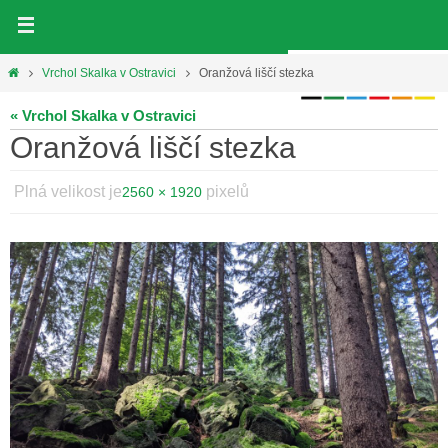
Přeskočit
na
obsah
Home
Vrchol Skalka v Ostravici
Oranžová liščí stezka
« Vrchol Skalka v Ostravici
Oranžová liščí stezka
Plná velikost je
pixelů
2560 × 1920