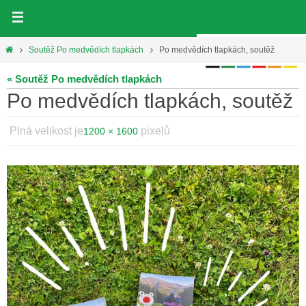
Přeskočit
na
obsah
Home
Soutěž Po medvědích tlapkách
Po medvědích tlapkách, soutěž
« Soutěž Po medvědích tlapkách
Po medvědích tlapkách, soutěž
Plná velikost je
pixelů
1200 × 1600