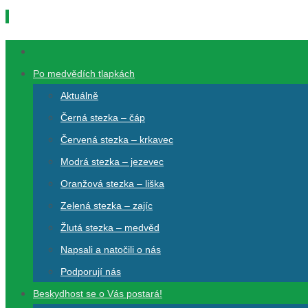
Přeskočit
na
Přeskočit
obsah
na
Po medvědích tlapkách
obsah
Aktuálně
Černá stezka – čáp
Červená stezka – krkavec
Modrá stezka – jezevec
Oranžová stezka – liška
Zelená stezka – zajíc
Žlutá stezka – medvěd
Napsali a natočili o nás
Podporují nás
Beskydhost se o Vás postará!