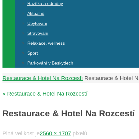
Razítka a odměny
Aktuálně
Ubytování
Stravování
Relaxace, wellness
Sport
Parkování v Beskydech
Home
Restaurace & Hotel Na Rozcestí
Restaurace & Hotel N
« Restaurace & Hotel Na Rozcestí
Restaurace & Hotel Na Rozcestí
Plná velikost je
2560 × 1707
pixelů