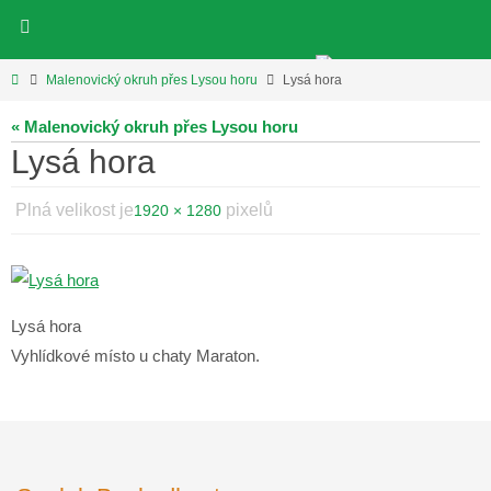
Přeskočit
na
obsah
Home
Malenovický okruh přes Lysou horu
Lysá hora
« Malenovický okruh přes Lysou horu
Lysá hora
Plná velikost je
pixelů
1920 × 1280
Lysá hora
Vyhlídkové místo u chaty Maraton.