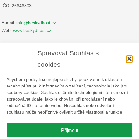
IČO: 26646803
E-mail:
info@beskydhost.cz
Web:
www.beskydhost.cz
Zásady cookies
Spravovat Souhlas s
Prohlášení o ochraně osobních údajů
cookies
Abychom poskytli co nejlepší služby, používáme k ukládání
a/nebo přístupu k informacím o zařízení, technologie jako jsou
soubory cookies. Souhlas s těmito technologiemi nám umožní
zpracovávat údaje, jako je chování při procházení nebo
Spolek BESKYDHOST je dobrovolný svazek fyzických a
jedinečná ID na tomto webu. Nesouhlas nebo odvolání
právnických osob podnikajících v hostinské živnosti
souhlasu může nepříznivě ovlivnit určité vlastnosti a funkce.
a příbuzných oborech v oblasti cestovního ruchu. Místem
působnosti jsou obce Čeladná, Malenovice a Ostravice a Frýdlant
nad Ostravicí.
Příjmout