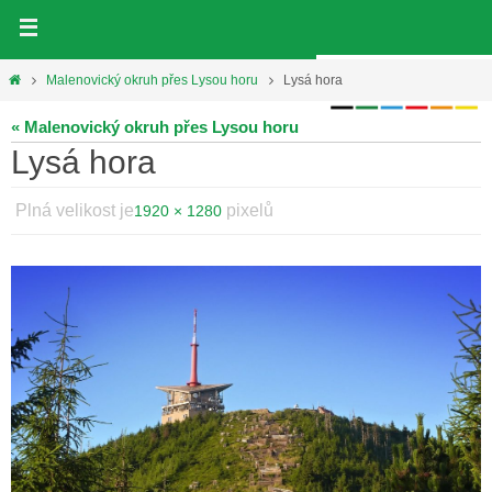
Přeskočit
na
obsah
Home
Malenovický okruh přes Lysou horu
Lysá hora
« Malenovický okruh přes Lysou horu
Lysá hora
Plná velikost je
pixelů
1920 × 1280