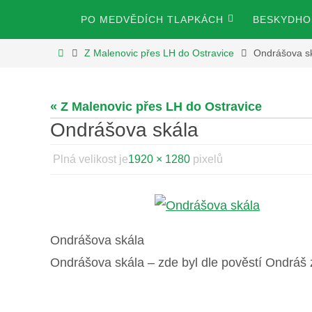
Přeskočit
Přeskočit
PO MEDVĚDÍCH TLAPKÁCH
BESKYDHOS
na
na
obsah
Home
Z Malenovic přes LH do Ostravice
Ondrášova s
obsah
« Z Malenovic přes LH do Ostravice
Ondrášova skála
Plná velikost je
1920 × 1280
pixelů
Ondrášova skála
Ondrášova skála – zde byl dle pověstí Ondráš 