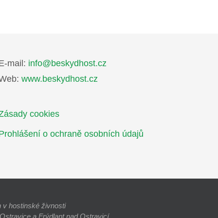
E-mail:
info@beskydhost.cz
Web:
www.beskydhost.cz
Zásady cookies
Prohlášení o ochraně osobních údajů
v hostinské živnosti
stravice a Frýdlant nad Ostravicí.