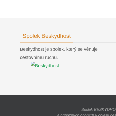
Spolek Beskydhost
Beskydhost je spolek, který se věnuje
cestovnímu ruchu.
Spolek BESKYDHOST j
a příbuzných oborech v oblasti ce