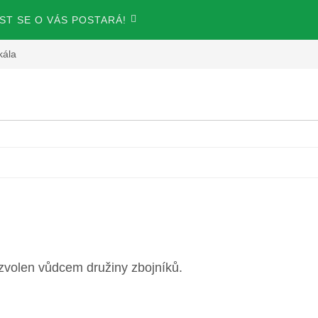
T SE O VÁS POSTARÁ!
kála
zvolen vůdcem družiny zbojníků.