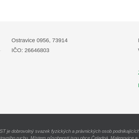
Ostravice 0956, 73914
IČO: 26646803
e dobrovolný svazek fyzických a právnických osob podnikajících 
stovního ruchu. Místem působnosti jsou obce Čeladná, Malenovice a O