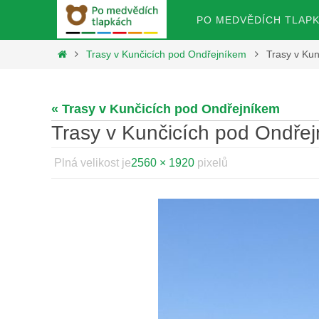
Přeskočit
Přeskočit
PO MEDVĚDÍCH TLAP
na
na
obsah
Home
Trasy v Kunčicích pod Ondřejníkem
Trasy v Ku
obsah
« Trasy v Kunčicích pod Ondřejníkem
Trasy v Kunčicích pod Ondře
Plná velikost je
2560 × 1920
pixelů