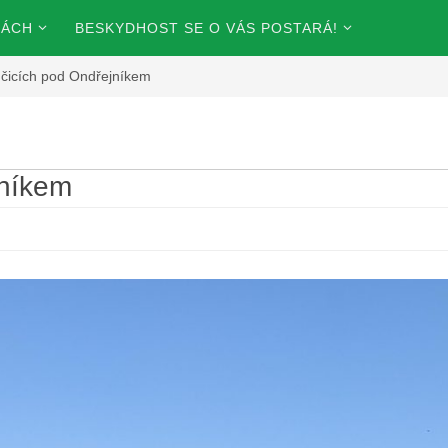
KÁCH
BESKYDHOST SE O VÁS POSTARÁ!
nčicích pod Ondřejníkem
jníkem