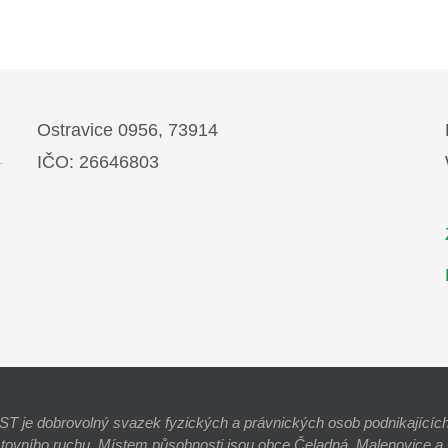
Ostravice 0956, 73914
IČO: 26646803
e dobrovolný svazek fyzických a právnických osob podnikajících 
stovního ruchu. Místem působnosti jsou obce Čeladná, Malenovice a O