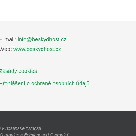
E-mail:
info@beskydhost.cz
Web:
www.beskydhost.cz
Zásady cookies
Prohlášení o ochraně osobních údajů
v hostinské živnosti
stravice a Frýdlant nad Ostravicí.