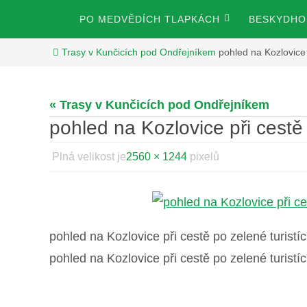
Přeskočit
Přeskočit
PO MEDVĚDÍCH TLAPKÁCH
BESKYDHOS
na
na
obsah
Home
Trasy v Kunčicích pod Ondřejníkem
pohled na Kozlovice 
obsah
« Trasy v Kunčicích pod Ondřejníkem
pohled na Kozlovice při cestě
Plná velikost je
2560 × 1244
pixelů
pohled na Kozlovice při cestě po zelené turist
pohled na Kozlovice při cestě po zelené turist