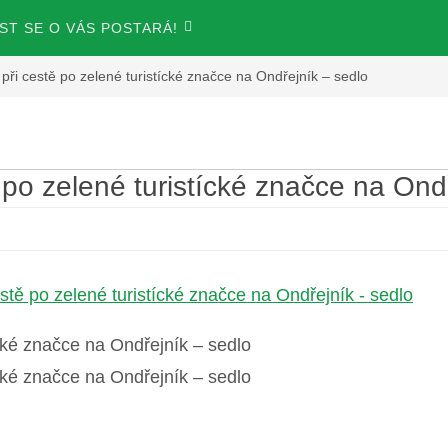
T SE O VÁS POSTARÁ!
při cestě po zelené turistícké značce na Ondřejník – sedlo
 po zelené turistícké značce na Ond
ícké značce na Ondřejník – sedlo
ícké značce na Ondřejník – sedlo