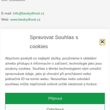
E-mail:
info@beskydhost.cz
Web:
www.beskydhost.cz
Zásady cookies
Spravovat Souhlas s
Prohlášení o ochraně osobních údajů
cookies
Abychom poskytli co nejlepší služby, používáme k ukládání
a/nebo přístupu k informacím o zařízení, technologie jako jsou
soubory cookies. Souhlas s těmito technologiemi nám umožní
zpracovávat údaje, jako je chování při procházení nebo
Spolek BESKYDHOST je dobrovolný svazek fyzických a
jedinečná ID na tomto webu. Nesouhlas nebo odvolání
právnických osob podnikajících v hostinské živnosti
souhlasu může nepříznivě ovlivnit určité vlastnosti a funkce.
a příbuzných oborech v oblasti cestovního ruchu. Místem
působnosti jsou obce Čeladná, Malenovice a Ostravice a Frýdlant
nad Ostravicí.
Příjmout
O WordPress se stará
Softmedia
Odmítnout