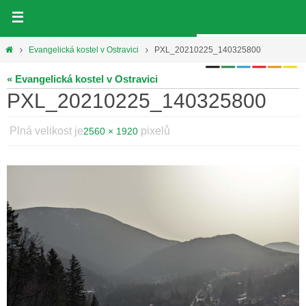
Přeskočit
na
obsah
Home
Evangelická kostel v Ostravici
PXL_20210225_140325800
« Evangelická kostel v Ostravici
PXL_20210225_140325800
Plná velikost je
pixelů
2560 × 1920