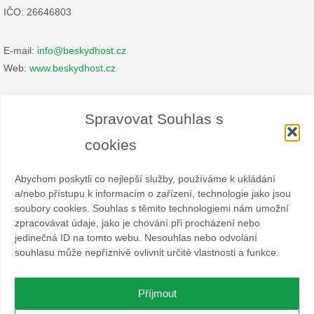
IČO: 26646803
E-mail:
info@beskydhost.cz
Web:
www.beskydhost.cz
Zásady cookies
Spravovat Souhlas s
Prohlášení o ochraně osobních údajů
cookies
Abychom poskytli co nejlepší služby, používáme k ukládání
a/nebo přístupu k informacím o zařízení, technologie jako jsou
soubory cookies. Souhlas s těmito technologiemi nám umožní
zpracovávat údaje, jako je chování při procházení nebo
Spolek BESKYDHOST je dobrovolný svazek fyzických a
jedinečná ID na tomto webu. Nesouhlas nebo odvolání
právnických osob podnikajících v hostinské živnosti
souhlasu může nepříznivě ovlivnit určité vlastnosti a funkce.
a příbuzných oborech v oblasti cestovního ruchu. Místem
působnosti jsou obce Čeladná, Malenovice a Ostravice a Frýdlant
nad Ostravicí.
Příjmout