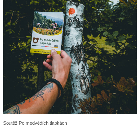
Soutěž Po medvědích tlapkách