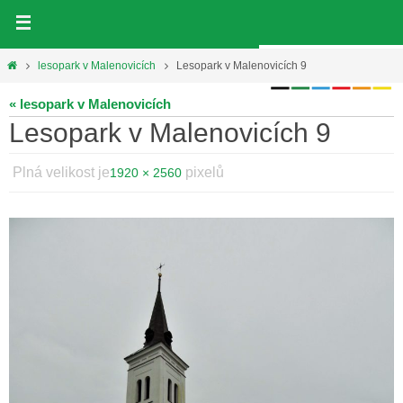
Přeskočit
na
obsah
Home
lesopark v Malenovicích
Lesopark v Malenovicích 9
« lesopark v Malenovicích
Lesopark v Malenovicích 9
Plná velikost je
pixelů
1920 × 2560