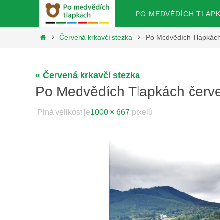
Přeskočit
Přeskočit
PO MEDVĚDÍCH TLAP
na
na
obsah
Home
Červená krkavčí stezka
Po Medvědích Tlapkách 
obsah
« Červená krkavčí stezka
Po Medvědích Tlapkách červen
Plná velikost je
1000 × 667
pixelů