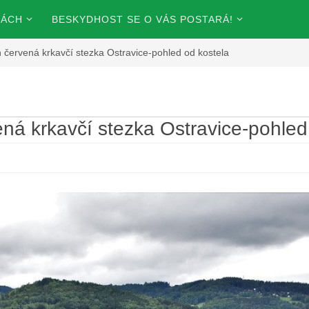
KÁCH
BESKYDHOST SE O VÁS POSTARÁ!
červená krkavčí stezka Ostravice-pohled od kostela
á krkavčí stezka Ostravice-pohled