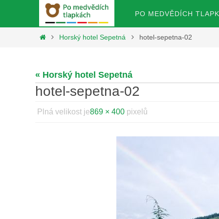
Přeskočit
Přeskočit
PO MEDVĚDÍCH TLAP
na
na
obsah
Home
Horský hotel Sepetná
hotel-sepetna-02
obsah
« Horský hotel Sepetná
hotel-sepetna-02
Plná velikost je
869 × 400
pixelů