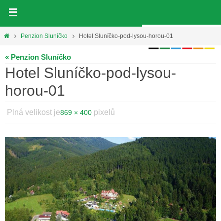
Přeskočit
na
obsah
Home
Penzion Sluníčko
Hotel Sluníčko-pod-lysou-horou-01
« Penzion Sluníčko
Hotel Sluníčko-pod-lysou-
horou-01
Plná velikost je
pixelů
869 × 400