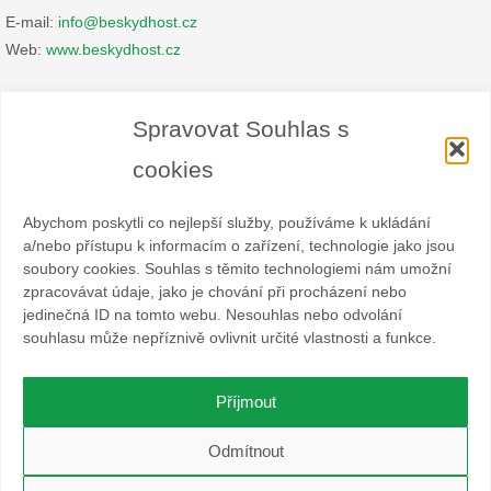
E-mail:
info@beskydhost.cz
Web:
www.beskydhost.cz
Zásady cookies
Spravovat Souhlas s
Prohlášení o ochraně osobních údajů
cookies
Abychom poskytli co nejlepší služby, používáme k ukládání
a/nebo přístupu k informacím o zařízení, technologie jako jsou
soubory cookies. Souhlas s těmito technologiemi nám umožní
zpracovávat údaje, jako je chování při procházení nebo
Spolek BESKYDHOST je dobrovolný svazek fyzických a
jedinečná ID na tomto webu. Nesouhlas nebo odvolání
právnických osob podnikajících v hostinské živnosti
souhlasu může nepříznivě ovlivnit určité vlastnosti a funkce.
a příbuzných oborech v oblasti cestovního ruchu. Místem
působnosti jsou obce Čeladná, Malenovice a Ostravice a Frýdlant
nad Ostravicí.
Příjmout
O WordPress se stará
Softmedia
Odmítnout
Beží na
Nirvana
&
WordPress.