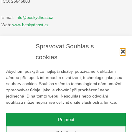
IČO: 26646803
E-mail:
info@beskydhost.cz
Web:
www.beskydhost.cz
Zásady cookies
Spravovat Souhlas s
Prohlášení o ochraně osobních údajů
cookies
Abychom poskytli co nejlepší služby, používáme k ukládání
a/nebo přístupu k informacím o zařízení, technologie jako jsou
soubory cookies. Souhlas s těmito technologiemi nám umožní
zpracovávat údaje, jako je chování při procházení nebo
Spolek BESKYDHOST je dobrovolný svazek fyzických a
jedinečná ID na tomto webu. Nesouhlas nebo odvolání
právnických osob podnikajících v hostinské živnosti
souhlasu může nepříznivě ovlivnit určité vlastnosti a funkce.
a příbuzných oborech v oblasti cestovního ruchu. Místem
působnosti jsou obce Čeladná, Malenovice a Ostravice a Frýdlant
nad Ostravicí.
Příjmout
O WordPress se stará
Softmedia