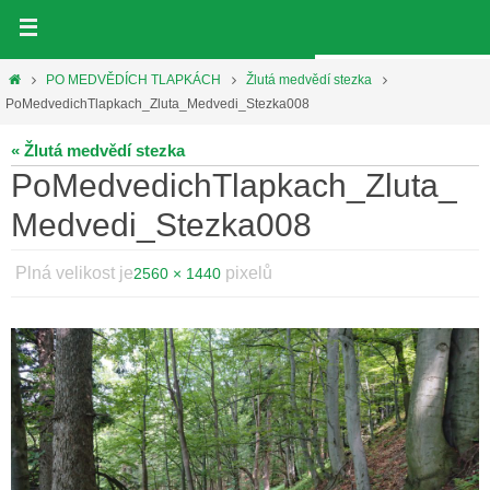
Přeskočit
na
obsah
Home
PO MEDVĚDÍCH TLAPKÁCH
Žlutá medvědí stezka
PoMedvedichTlapkach_Zluta_Medvedi_Stezka008
« Žlutá medvědí stezka
PoMedvedichTlapkach_Zluta_
Medvedi_Stezka008
Plná velikost je
pixelů
2560 × 1440