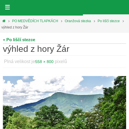
Přeskočit
na
obsah
Home
PO MEDVĚDÍCH TLAPKÁCH
Oranžová stezka
Po liščí stezce
výhled z hory Žár
« Po liščí stezce
výhled z hory Žár
Plná velikost je
pixelů
558 × 800