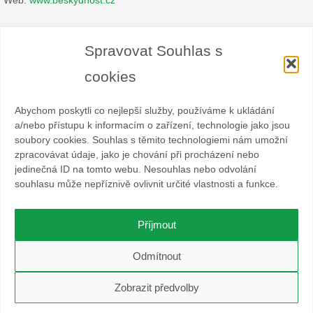
Zásady cookies
Spravovat Souhlas s
Prohlášení o ochraně osobních údajů
cookies
Abychom poskytli co nejlepší služby, používáme k ukládání
a/nebo přístupu k informacím o zařízení, technologie jako jsou
soubory cookies. Souhlas s těmito technologiemi nám umožní
zpracovávat údaje, jako je chování při procházení nebo
Spolek BESKYDHOST je dobrovolný svazek fyzických a
jedinečná ID na tomto webu. Nesouhlas nebo odvolání
právnických osob podnikajících v hostinské živnosti
souhlasu může nepříznivě ovlivnit určité vlastnosti a funkce.
a příbuzných oborech v oblasti cestovního ruchu. Místem
působnosti jsou obce Čeladná, Malenovice a Ostravice a Frýdlant
nad Ostravicí.
Příjmout
O WordPress se stará
Softmedia
Odmítnout
Beží na
Nirvana
&
WordPress.
Zobrazit předvolby