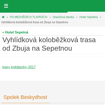
Přeskočit
na
obsah
Home
PO MEDVĚDÍCH TLAPKÁCH
Oranžová stezka
Hotel Sepetná
Vyhlídková koloběžková trasa od Zbuja na Sepetnou
« Hotel Sepetná
Vyhlídková koloběžková trasa
od Zbuja na Sepetnou
trasy-kolobezky-2017
Spolek Beskydhost