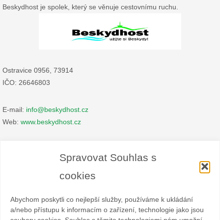
Beskydhost je spolek, který se věnuje cestovnímu ruchu.
Ostravice 0956, 73914
IČO: 26646803
E-mail:
info@beskydhost.cz
Web:
www.beskydhost.cz
Zásady cookies
Spravovat Souhlas s
Prohlášení o ochraně osobních údajů
cookies
Abychom poskytli co nejlepší služby, používáme k ukládání
a/nebo přístupu k informacím o zařízení, technologie jako jsou